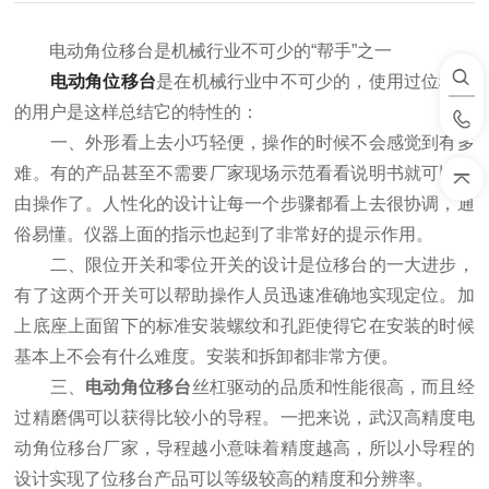
电动角位移台是机械行业不可少的“帮手”之一
电动角位移台
是在机械行业中不可少的，使用过位移台
的用户是这样总结它的特性的：
一、外形看上去小巧轻便，操作的时候不会感觉到有多
难。有的产品甚至不需要厂家现场示范看看说明书就可以自
由操作了。人性化的设计让每一个步骤都看上去很协调，通
俗易懂。仪器上面的指示也起到了非常好的提示作用。
二、限位开关和零位开关的设计是位移台的一大进步，
有了这两个开关可以帮助操作人员迅速准确地实现定位。加
上底座上面留下的标准安装螺纹和孔距使得它在安装的时候
基本上不会有什么难度。安装和拆卸都非常方便。
三、
电动角位移台
丝杠驱动的品质和性能很高，而且经
过精磨偶可以获得比较小的导程。一把来说，武汉高精度电
动角位移台厂家，导程越小意味着精度越高，所以小导程的
设计实现了位移台产品可以等级较高的精度和分辨率。