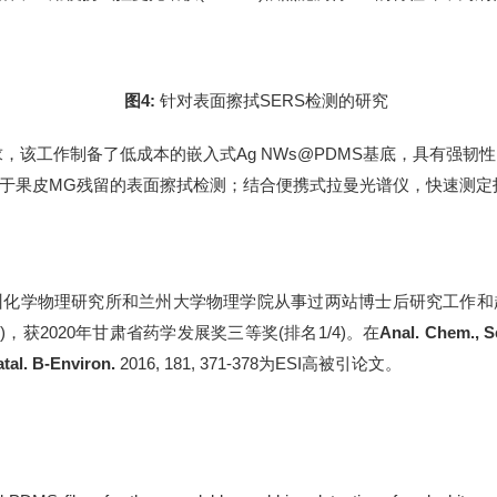
图
4:
针对表面擦拭
SERS
检测的研究
求，该工作制备了低成本的嵌入式
Ag NWs@PDMS
基底，具有强韧性
于果皮
MG
残留的表面擦拭检测；结合便携式拉曼光谱仪，快速测定
州化学物理研究所和兰州大学物理学院从事过两站博士后研究工作和
)
，获
2020
年甘肃省药学发展奖三等奖
(
排名
1/4)
。在
Anal. Chem.,
S
tal. B-Environ.
2016,
181
,
371-378
为
ESI
高被引论文
。