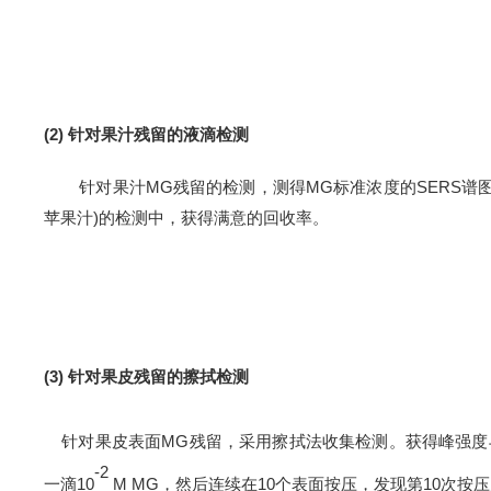
(2)
针对果汁残留的液滴检测
针对果汁
MG
残留的检测，测得
MG
标准浓度的
SERS
谱
苹果汁
)
的检测中，获得满意的回收率。
(3)
针对果皮残留的擦拭检测
针对果皮表面
MG
残留，采用擦拭法收集检测。获得峰强度
-2
一滴
10
M MG
，然后连续在
10
个表面按压，发现第
10
次按压