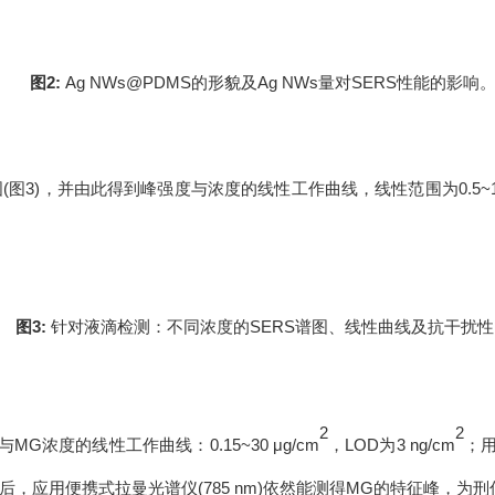
图
2:
Ag NWs@PDMS
的形貌及
Ag NWs
量对
SERS
性能的影响
图
(
图
3)
，并由此得到峰强度与浓度的线性工作曲线，线性范围为
0.5
图
3:
针对液
滴
检测：不同浓度的
SERS
谱图、线性曲线及抗干扰性
2
2
与
MG
浓度的线性工作曲线：
0.15~30 μg/cm
，
LOD
为
3 ng/cm
；
后，应用便携式拉曼光谱仪
(785 nm)
依然能测得
MG
的特征峰，为刑