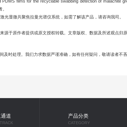
PDMS films for the recyclable swabbing detection of malachite green
者。
”
激光显微共聚焦拉曼光谱仪系统
，如需了解该产品，请咨询
我司。
来源于原作者提供或原文授权转载。文章版权、数据及所述观点归
间及时处理。我们力求数据严谨准确，如有任何疑问，敬请读者不
速通道
产品分类
 TRACK
CATEGORY