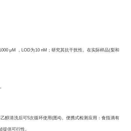
。
~1000 μM
，
LOD
为
10 nM
；研究其抗干扰性。在实际样品
(
梨和
。
用乙醇清洗后可
5
次循环使用
(
图
4)
。便携式检测应用：食指滴有
侦
提供可行性。