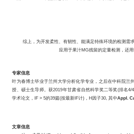
综上，
为开发柔性、有韧性、能满足特殊环境的检测需
应用于果汁
MG
残留的定量检测，还用
专家信息
叶为春博士毕业于兰州大学分析化学专业，之后在中科院兰
授、硕士生导师。获
2019
年甘肃省自然科学奖二等奖
(
排名
4/4
学术论文，
IF > 5
的
39
篇
(
按最新
IF
计
)
，
H
因子
30,
其中
Appl. Ca
文章信息