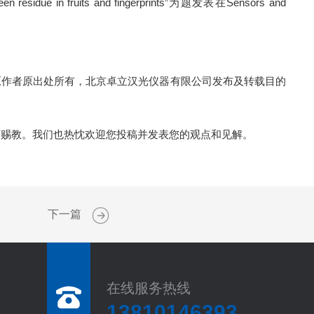
 residue in fruits and fingerprints
”
为题发表在
Sensors and
原作者原出处所有，北京卓立汉光仪器有限公司发布及转载目的
吝赐教。我们也热忱欢迎您投稿并发表您的观点和见解。
下一篇
在线服务热线
13810146393