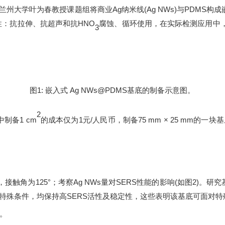
兰州大学叶为春教授课题组将商业
Ag
纳米线
(Ag NWs)
与
PDMS
构成
性：抗拉伸、抗超声和抗
HNO
腐蚀、循环使用，在实际检测应用中
3
图
1:
嵌入式
Ag NWs@PDMS
基底的制备示意图。
2
中制备
1 cm
的成本仅为
1
元
/
人民币，制备
75 mm × 25 mm
的一块基
，接触角为
125°
；考察
Ag NWs
量对
SERS
性能的影响
(
如图
2)
。
研究
特殊条件，均保持
高
SERS
活性及
稳定
性
，这些表明该基底可面对特
。