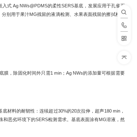
嵌入式
Ag NWs@PDMS
的柔性
SERS
基底，发展应用于孔雀石
，分别用于果汁
MG
残留的液滴检测、水果表面残留的擦拭检测
底膜，除固化时间外
只
需
1 min
；
Ag NWs
的添加量可根据需要
基底材料的耐韧性：连续超过
30%
的
20
次拉伸，超声
180 min
，
殊和恶劣环境下的
SERS
检测需求。基底表面涂有
MG
溶液，然