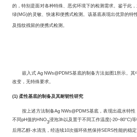
的，特别是面对各种特殊、恶劣环境下的检测需求。鉴于此，
绿
(MG)
的灵敏、快速和便携式检测。该基底表现出优异的特
及指纹残留的便携式检测。
嵌入式
Ag NWs@PDMS
基底的制备方法如图
1
所示。其
改变，无特殊要求。
(1)
柔性
基底的制备及其耐韧性研究
按上述方法制备
Ag NWs@PDMS
基底，表现出疏水特性
不同
pH
值的
HNO
浸泡
3h
以
及置于不同工作温度
(-20~80°C)
等
3
后用乙醇
-
水
清洗，经连续
10
次循环依然保持
SERS
性能的
稳定