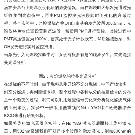
滴在变温台上随温度变化后的燃烧情况。而在燃烧时火焰发光通过光
纤收集到光谱仪中，再由PMT监控发光波段随时间变化的衰减过
程。整个实验中，监控燃烧产物OH自由基的发光波段306.5nm，光
谱仪将色散位置设置到该波段，然后用PMT进行监控。监控过程中
PMT高压设置为1000V，使其处于光子计数状态，然后连接数采，对
OH发光进行实时监控扫描。
当激光引入到燃烧实验中时，又会有很多有趣的现象发生。首先是拉
曼光谱分析。
图2：火焰燃烧的拉曼光谱分析
在燃烧的不同时刻，由于燃料从刚开始不充分燃烧，中间产物较多，
到充分燃烧，再到慢慢冷却。整个过程中各种成分的拉曼信号的分布
是一个渐变的过程，我们可以利用这些信号变化来分析优化燃烧气体
的比例浓度。实验中一般采用低重频的Nd：YAG脉冲激光器结合
ICCD来进行研究分析。
如果将染料激光器引入实验，在Nd:YAG 激光器后面接上染料激光
器，用532nm泵浦我们可获得多个波段的激发激光，例如606nm的