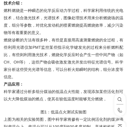
技术介绍：
燃料燃烧是一种瞬态的化学反应动力学过程，科学家利用传统的光电
技术，结合激光技术，光谱技术，图像处理技术用来分析燃烧场的温
度，组分等参数，对优化发动机的喷雾燃烧提高燃烧效率，减少污染
物等有着重要的意义。
燃烧诊断的方法有很多种，有些是直接用高速测量燃烧的全过程，有
些利用光谱仪加PMT监控某些指示化学键发光的过程来分析燃料配
比，有些则利用激光技术，燃烧化学反应时会产生一些中间产物（如
CH、OH等），这些产物会吸收激发激光并发出特征光谱信号。科学
家分析这些荧光光谱等信息，可以分析火焰瞬时的结构，组分浓度等
信息。
产品应用：
科学家通过分析多组分煤油的低温点火性能，发现添加某些活化剂可
以大大降低煤油的燃点，使其在较低温度时能够充分燃烧，
图1：低温点火测试实验图
上图为相关的实验简图，图中科学家将掺有一定比例活化剂的煤油滴
到变温台上，变温台可以从100度到600多度控制，高速相机拍摄液