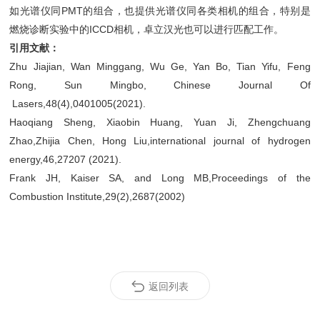
如光谱仪同PMT的组合，也提供光谱仪同各类相机的组合，特别是
燃烧诊断实验中的ICCD相机，卓立汉光也可以
进行匹配工作。
引用文献：
Zhu Jiajian, Wan Minggang, Wu Ge, Yan Bo, Tian Yifu, Feng
Rong, Sun Mingbo, Chinese Journal Of
Lasers,48(4),0401005(2021).
Haoqiang Sheng, Xiaobin Huang, Yuan Ji, Zhengchuang
Zhao,Zhijia Chen, Hong Liu,international journal of hydrogen
energy,46,27207 (2021).
Frank JH, Kaiser SA, and Long MB,Proceedings of the
Combustion Institute,29(2),2687(2002)
返回列表