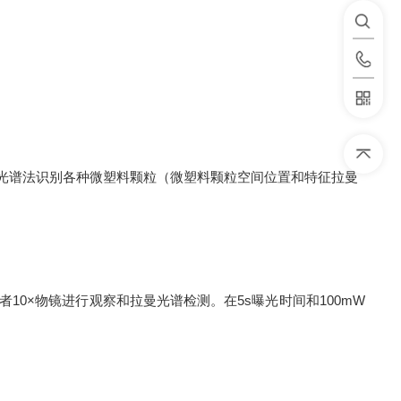
光谱法识别各种微塑料颗粒（微塑料颗粒空间位置和特征拉曼
者
10
×物镜
进行观察和
拉曼光谱
检测。在
5s
曝光时间和
100mW