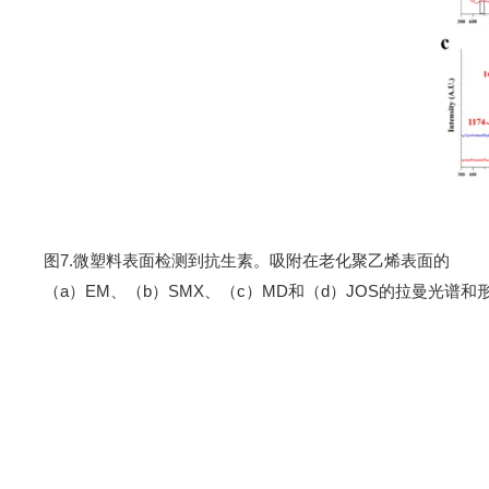
图
7
.
微塑料表面检测到抗生素。吸附在老化聚乙烯表面的
（
a
）
EM
、（
b
）
SMX
、（
c
）
MD
和（
d
）
JOS
的拉曼光谱和