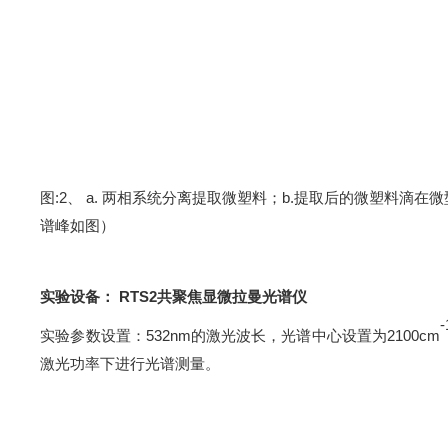
图
:2
、
a.
两相系统分离提取微塑料；
b
.
提取后的微塑料滴在微
谱峰如图）
实验设备：
RTS2
共聚焦显微拉曼光谱仪
-
实验参数设置：
532nm
的激光波长
，
光谱中心
设置
为
2100
c
m
激光功率下进行光谱测量。