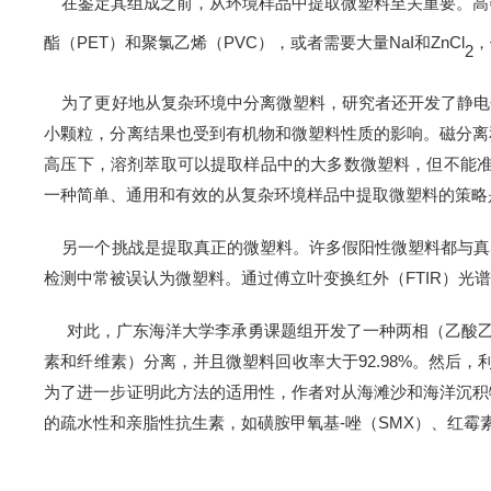
在鉴定其组成之前，从环境样品中提取微塑料至关重要
。高
酯（
PET
）
和聚氯乙烯（
PVC
），或者需要大量
NaI
和
ZnCl
，
2
为了更好地从复杂环境中分离微塑料，
研究者还
开发了静电
小颗粒，分离结果也受到有机物和微塑料性质的影响。磁分离
高压下，溶剂萃取可以提取样品中的大多数微塑料，但不能
一种简单、通用和有效的从复杂环境样品中提取微塑料的策略
另一个挑战是提取真正的微塑料。许多假阳性微塑料都与真
检测中常被误认为微塑料。
通过傅立叶变换红外（
FTIR
）光
对此，广东海洋大学李承勇课题组开发了一种两相（乙酸
素和纤维素）分离，并且微塑料回收率大于
92.98%
。然后，
为了进一步证明
此
方法的适用性，
作者
对从海滩沙和海洋沉积
的疏水性和亲脂性抗生素
，如磺胺甲氧基
-
唑（
SMX
）、红霉