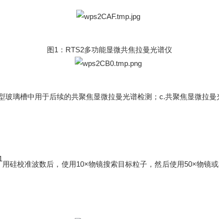
图
1
：
R
TS2
多功能显微共焦拉曼光谱仪
型玻璃槽中用于后续的共聚焦显微拉曼光谱检测；
c
.
共聚焦显微拉曼
1
用硅校准波数后，使用
10×
物镜搜索目标粒子，然后使用
50×
物镜
或