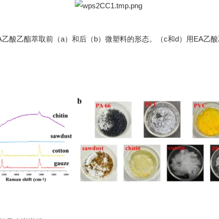
A
乙酸乙酯
萃取前（
a
）和后（
b
）微塑料的形态。（
c
和
d
）用
EA
乙酸