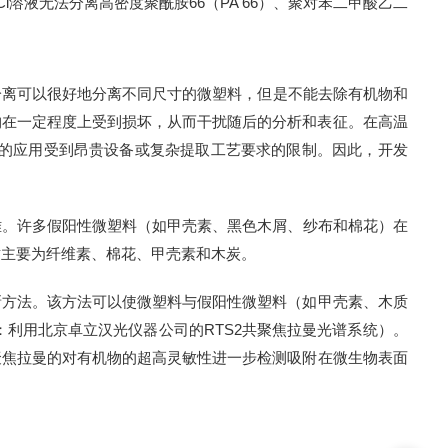
Cl
溶液无法分离高密度聚酰胺
66
（
PA 66
）、
聚对苯二甲酸乙二
分离可以很好地分离不同尺寸的微塑料
，但是
不能去除有机物和
构在一定程度上受到损坏，
从而干扰
随后的分析和表征。在高温
的应用受到昂贵设备
或复杂提取工艺要求的限制
。因此，开发
。许多假阳性微塑料（如甲壳素、黑色木屑、纱布和棉花）在
质主要为纤维素、棉花、甲壳素和木炭。
新方法。该方法可以使微塑料与假阳性微塑料（如甲壳素、木质
：利用北京卓立汉光仪器公司的
R
TS2
共聚焦拉曼光谱系统）
。
聚焦拉曼的对有机物的超高灵敏性进一步
检测吸附在微生物表面