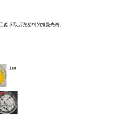
乙酯
萃取后微塑料的拉曼光谱。