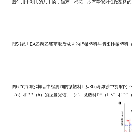
图
4
.
用于对比的几丁质，锯末，棉花，纱布等假阳性微塑料的
图
5
.
经过
.EA
乙酸乙酯萃取后成功的把微塑料与假阳性微塑料
图
6
.
在海滩沙样品中检测到的微塑料
1.
从
30g
海滩沙中提取的
P
（
a
）和
PP
（
b
）的拉曼光谱。（
c
）
微塑料
PE
（
I-IV
）和
PP