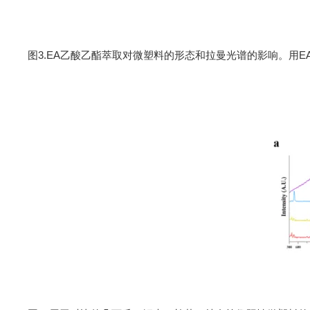
图
3
.EA
乙酸乙酯萃取
对微塑料的形态和拉曼光谱的影响。用
E