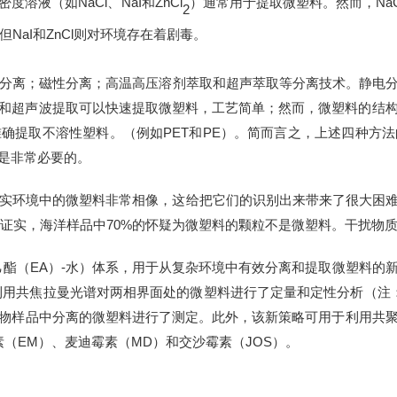
密度溶液（如
NaCl
、
NaI
和
ZnCl
）通常用于提取微塑料。然而，
Na
2
但
NaI
和
ZnCl
则
对环境
存在着剧毒。
分离
；磁性分离；
高温高压溶剂萃取和超声萃取
等分离技术
。静电
和超声波提取可以快速提取微塑料，工艺简单；然而，微塑料的结
准确提取不溶性塑料。（例如
PET
和
PE
）。简而言之，上述四种方法
是非常必要的。
实环境中的微塑料非常相像，这给把它们的识别出来带来了很大困难
谱证实，海洋样品中
70%
的怀疑为微塑料的颗粒不是微塑料。干扰物
乙酯（
EA
）
-
水）体系
，
用于从复杂环境中有效分离和提取微塑料
的
利用共焦拉曼光谱对两相界面处的微塑料进行了定量和定性分析
（注
物样品中分离的微塑料进行了测定。此外，该新策略可用于
利用共
素（
EM
）、麦迪霉素（
MD
）和交沙霉素（
JOS
）。