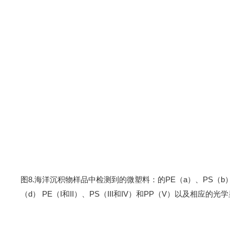
图
8
.
海洋沉积物样品中检测到的微塑料
：
的
PE
（
a
）、
PS
（
b
（
d
）
PE
（
I
和
II
）、
PS
（
III
和
IV
）和
PP
（
V
）
以及相应的
光学