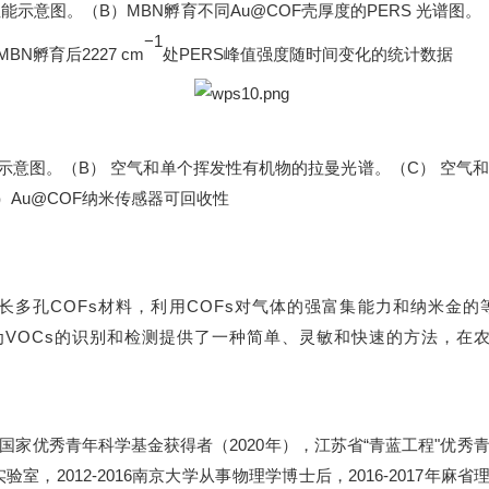
性能示意图。（
B
）
MBN
孵育不同
Au@COF
壳厚度的
PERS
光谱图。
−
1
MBN
孵育后
2227 cm
处
PERS
峰值强度随时间变化的统计数据
示意图。（
B
） 空气和单个挥发性有机物的拉曼光谱。（
C
） 空气
）
Au@COF
纳米传感器可回收性
长多孔
COFs材料，利用COFs对气体的强富集能力和纳米金
为VOCs的识别和检测提供了一种简单、灵敏和快速的方法，在
国家优秀青年科学基金获得者（
2020
年），江苏省“青蓝工程"优秀
实验室，
2012-2016
南京大学从事物理学博士后，
2016-2017
年麻省