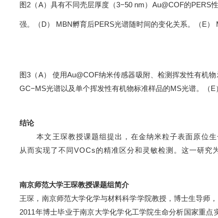
图
2
（
A
）具有不同壳层厚度（
3
−
50 nm
）
Au@COF
的
PERS
强。（
D
）
MBN
孵育后
PERS
光谱随时间的变化关系。（
E
）
图
3
（
A
） 使用
Au@COF
纳米传感器吸附、检测挥发性有机物
GC
−
MS
光谱以及单个挥发性有机物标准样品的
MS
光谱。（
E
结论
本文王琛教授课题组提出，在金纳米粒子表面原位生
从而实现了不同VOCs的精准区分和灵敏检测。这一研究
南京师范大学王琛教授课题组简介
王琛，南京师范大学化学与材料科学学院教授，博士生导师，
2011
年博士毕业于南京大学化学化工学院生命分析国家重点