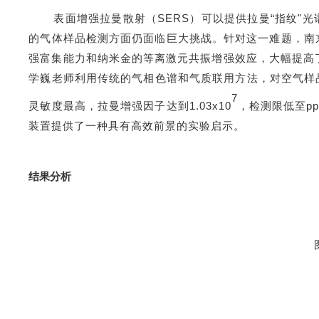
表面增强拉曼散射（
SERS）可以提供拉曼“指纹"
的气体样品检测方面仍面临巨大挑战。针对这一难题，南
强富集能力和纳米金的等离激元共振增强效应，大幅提高
学巍老师利用传统的气相色谱和气质联用方法，对空气样品
7
灵敏度最高，拉曼增强因子达到
1.03x10
，检测限低至
p
装置提供了一种具有高效前景的实验启示。
结果分析