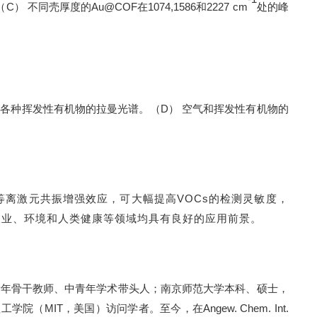
（
C
） 不同壳厚度的
Au@COF
在
1
074
,
1586
和
2
227 cm
处的
峰
和各种挥发性有机物的拉曼光谱。（
D
） 空气和挥发性有机物的
的等离激元共振增强效应，
可
大幅提高
VOCs的检测灵敏度，
农业、环境和人类健康等领域均具有良好的应用前景。
青年骨干教师、中青年学术带头人；南京师范大学本科、硕士，
理工学院（
MIT
，美国）访问学者。至今，在
Angew. Chem. Int.