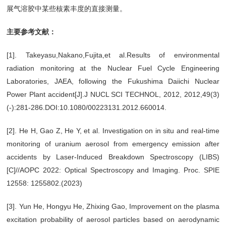
展气溶胶中某些核素丰度的直接测量。
主要参考文献：
[1]. Takeyasu,Nakano,Fujita,et al.Results of environmental
radiation monitoring at the Nuclear Fuel Cycle Engineering
Laboratories, JAEA, following the Fukushima Daiichi Nuclear
Power Plant accident[J].J NUCL SCI TECHNOL, 2012, 2012,49(3)
(-):281-286.DOI:10.1080/00223131.2012.660014.
[2]. He H, Gao Z, He Y, et al. Investigation on in situ and real-time
monitoring of uranium aerosol from emergency emission after
accidents by Laser-Induced Breakdown Spectroscopy (LIBS)
[C]//AOPC 2022: Optical Spectroscopy and Imaging. Proc. SPIE
12558: 1255802.(2023)
[3]. Yun He, Hongyu He, Zhixing Gao, Improvement on the plasma
excitation probability of aerosol particles based on aerodynamic