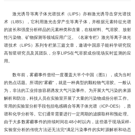
激光诱导等离子体光谱技术（LIPS）亦称激光诱导击穿光谱技
术（LIBS），它利用激光击穿产生等离子体，并根据元素特征光谱
的波长和强度分析样品的元素种类和含量，在核材料、气溶胶、放射
性污染物、矿物探测等领域应用广泛。《名家专栏》激光等离子体光
谱技术（LIPS）系列专栏第三篇文章，邀请中国原子能科学研究院
高智星研究员及其团队，分享LIPS在气溶胶成份现场实时监测的应
用。
数年前，雾霾事件曾经一度覆盖大半个中国（图1），成为当时
的热点话题。所谓的“雾霾"，就是一种典型的颗粒物气溶胶。一般认
为，非法的工业排放容易诱发大气污染事件。为开展大气污染的来源
解析和防治，科技人员在实验室开展了大量的污染物成份分析工作。
常用的实验室分析手段包括电感耦合等离子体光谱（ICP-OES），质
谱和化学分析等。它们通常需要进行一定周期的滤膜取样和预处理。
由于大多数雾霾事件的持续时间在48小时以内，这些基于现场采样-
实验室分析的传统方法还无法完*满足污染事件的实时源解析和动态