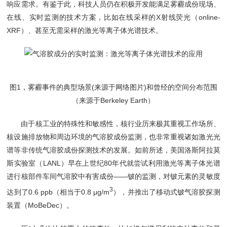
响应需求。有鉴于此，科技人员仍在积极开发能满足雾霾成份现场、
在线、实时监测的技术方案，比如在线采样的X射线荧光（online-
XRF）、甚至无需采样的激光等离子体光谱技术。
图1，雾霾事件的典型场景(来源于网络图片)和曾经的空间分布范围
（来源于Berkeley Earth）
由于核工业的特殊性和敏感性，核行业历来极其重视工作场所、
核设施排放物和周边环境的气溶胶成份监测，也非常重视诸如激光光
谱等非传统气溶胶成份探测技术的发展。如前所述，美国洛斯阿拉莫
斯实验室（LANL）早在上世纪80年代就尝试利用激光等离子体光谱
进行核部件车间气溶胶中有害成份——铍的监测，对铍元素的灵敏度
3
达到了0.6 ppb（相当于0.8 μg/m
），并推出了移动式铍气溶胶探测
装置（MoBeDec）。