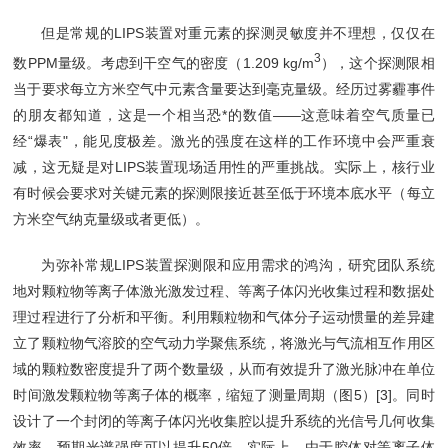
但是常规的LIPS装置对重元素的探测灵敏度并不理想，仅仅在
3
数PPM量级。考虑到干空气的密度（1.209 kg/m
），这个探测限相
当于要求每立方米空气中元素含量要达到毫克量级。经历过雾霾事件
的朋友都知道，这是一个相当恐*的数值——这意味着空气质量已
经“爆表"，能见度极差。激光的强度在这样的工作环境中会严重衰
减，这无疑是对LIPS装置现场适用性的严重挑战。实际上，核行业
有时候会要求对关键元素的探测限接近甚至低于环境本底水平（每立
方米空气纳克量级或者更低）。
为弥补常规LIPS装置探测限和应用需求的鸿沟，研究团队系统
地对颗粒物等离子体激光激发过程、等离子体闪光收集过程和数据处
理过程进行了分析和平衡。利用颗粒物和气体分子运动惯量的差异建
立了颗粒物气溶胶的空气动力学聚焦系统，将激光与气流相互作用区
域的颗粒数密度提升了两个数量级，从而有效提升了激光脉冲在单位
时间激发颗粒物等离子体的概率，缩短了测量周期（图5）[3]。同时
设计了一个封闭的等离子体闪光收集腔以提升系统的光信号几何收集
效率，预期光谱强度可以提升50倍。实际上，由于腔体对等离子体