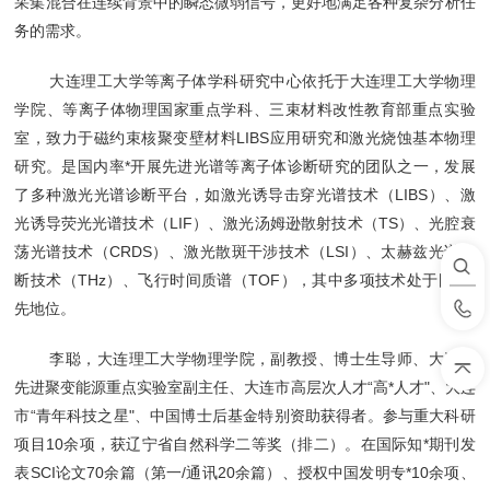
采集混合在连续背景中的瞬态微弱信号，更好地满足各种复杂分析任
务的需求。
大连理工大学等离子体学科研究中心依托于大连理工大学物理
学院、等离子体物理国家重点学科、三束材料改性教育部重点实验
室，致力于磁约束核聚变壁材料LIBS应用研究和激光烧蚀基本物理
研究。是国内率*开展先进光谱等离子体诊断研究的团队之一，发展
了多种激光光谱诊断平台，如激光诱导击穿光谱技术（LIBS）、激
光诱导荧光光谱技术（LIF）、激光汤姆逊散射技术（TS）、光腔衰
荡光谱技术（CRDS）、激光散斑干涉技术（LSI）、太赫兹光谱诊
断技术（THz）、飞行时间质谱（TOF），其中多项技术处于国内*
先地位。
李聪，大连理工大学物理学院，副教授、博士生导师、大连市
先进聚变能源重点实验室副主任、大连市高层次人才“高*人才"、大连
市“青年科技之星"、中国博士后基金特别资助获得者。参与重大科研
项目10余项，获辽宁省自然科学二等奖（排二）。在国际知*期刊发
表SCI论文70余篇（第一/通讯20余篇）、授权中国发明专*10余项、