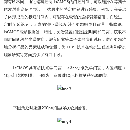
都有所不同。通过精确控制 IsCMOS的门控时间，可以选择在等离子
体发射光谱信号*强、干扰最小的特定时刻进行采集。例如，在等离
子体形成后的极短时间内，可能存在较强的连续背景辐射，而经过一
定时间延迟后，元素的特征谱线发射会更加明显且背景干扰降低。
IsCMOS能够根据这一特性，灵活设置门控延迟时间和门宽，获取不
同时间阶段的光谱信息，深入研究等离子体的演化过程，进而更精准
地分析样品的元素组成和含量，为 LIBS 技术在动态过程监测和瞬态
现象研究等方面提供了有力手段。
IsCMOS具有超快光学门宽，＜3ns阴极光学门宽，内置精度＜
10ps门宽控制器。下图为门宽递进10ps扫描纳秒光源图谱。
下图为延时递进200ps扫描纳秒光源图谱。