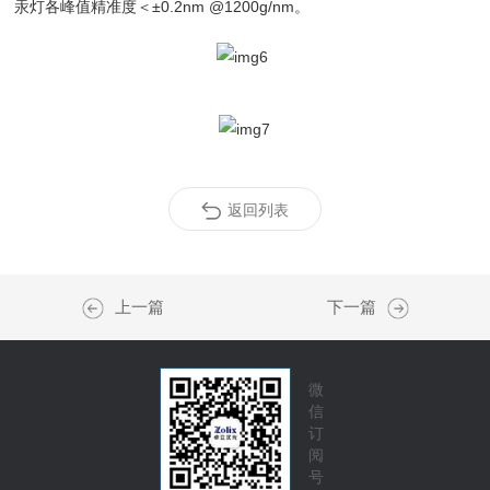
汞灯各峰值精准度＜±0.2nm @1200g/nm。
返回列表
上一篇
下一篇
微
信
订
阅
号