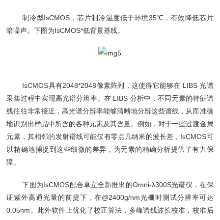
制冷型IsCMOS，芯片制冷温度低于环境35℃，有效降低芯片
暗噪声。下图为IsCMOS*低背景基线。
IsCMOS具有2048*2048像素阵列，这使得它能够在 LIBS 光谱
采集过程中实现高光谱分辨率。在 LIBS 分析中，不同元素的特征谱
线往往非常接近，高光谱分辨率能够清晰地分辨这些谱线，从而准确
地识别出样品中所含的各种元素及其含量。例如，对于一些过渡金属
元素，其相邻的发射谱线可能仅有零点几纳米的波长差，IsCMOS可
以精确地捕捉到这些细微的差异，为元素的精确分析提供了有力保
障。
下图为IsCMOS配合卓立全新推出的Omni-λ300S光谱仪，在保
证紫外高通光量的前提下，在@2400g/nm光栅时测试分辨率可达
0.05nm。此外软件上优化了校正算法，多峰谱线波长校准，校准后