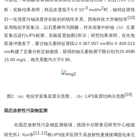
-3
2
析；实验结果表明，样品浓度低于5.0
´
10
mol/m
时，铀特征谱线
[10]
归一化强度与铀浓度存在较好的线性关系。西南科技大学杨怡等
采用电化学富集法，以石墨棒作为阴极，对水溶液中的铀（U）元素
富集后进行LIPS检测，实验装置如图2所示；研究结果表明，在光电
双脉冲激发下，通过铀元素特征谱线U II 367.007 nm和U II 409.013
nm构建了定量分析定标曲线，获得的铀元素检测下限分别为25.89和
15.00
m
g/L，相关系数均大于0.98。
[10]
图2.（a）电化学富集装置示意图，（b）LIPS装置结构示意图
固态放射性污染物监测
在固态放射性污染物监测领域，德国卡尔斯鲁厄研究中心核能
[11,12]
研究所J. Yun等
将LIPS技术应用于高放射性废液玻璃固化体元