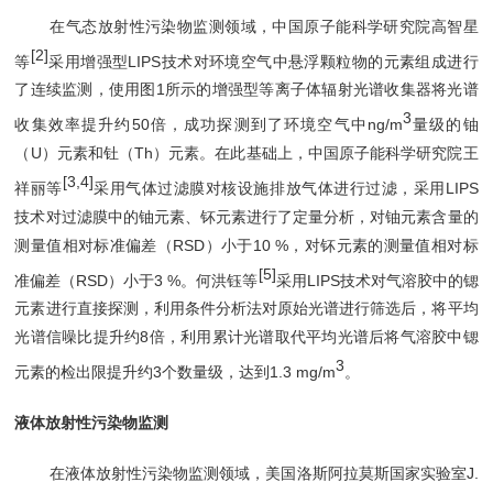
在气态放射性污染物监测领域，中国原子能科学研究院高智星
[2]
等
采用增强型LIPS技术对环境空气中悬浮颗粒物的元素组成进行
了连续监测，使用图1所示的增强型等离子体辐射光谱收集器将光谱
3
收集效率提升约50倍，成功探测到了环境空气中ng/m
量级的铀
（U）元素和钍（Th）元素。在此基础上，中国原子能科学研究院王
[3,4]
祥丽等
采用气体过滤膜对核设施排放气体进行过滤，采用LIPS
技术对过滤膜中的铀元素、钚元素进行了定量分析，对铀元素含量的
测量值相对标准偏差（RSD）小于10 %，对钚元素的测量值相对标
[5]
准偏差（RSD）小于3 %。何洪钰等
采用LIPS技术对气溶胶中的锶
元素进行直接探测，利用条件分析法对原始光谱进行筛选后，将平均
光谱信噪比提升约8倍，利用累计光谱取代平均光谱后将气溶胶中锶
3
元素的检出限提升约3个数量级，达到1.3
m
g/m
。
液体放射性污染物监测
在液体放射性污染物监测领域，美国洛斯阿拉莫斯国家实验室J.