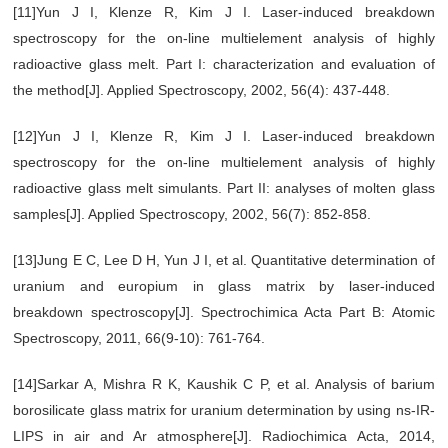
[11]Yun J I, Klenze R, Kim J I. Laser-induced breakdown
spectroscopy for the on-line multielement analysis of highly
radioactive glass melt. Part I: characterization and evaluation of
the method[J]. Applied Spectroscopy, 2002, 56(4): 437-448.
[12]Yun J I, Klenze R, Kim J I. Laser-induced breakdown
spectroscopy for the on-line multielement analysis of highly
radioactive glass melt simulants. Part II: analyses of molten glass
samples[J]. Applied Spectroscopy, 2002, 56(7): 852-858.
[13]Jung E C, Lee D H, Yun J I, et al. Quantitative determination of
uranium and europium in glass matrix by laser-induced
breakdown spectroscopy[J]. Spectrochimica Acta Part B: Atomic
Spectroscopy, 2011, 66(9-10): 761-764.
[14]Sarkar A, Mishra R K, Kaushik C P, et al. Analysis of barium
borosilicate glass matrix for uranium determination by using ns-IR-
LIPS in air and Ar atmosphere[J]. Radiochimica Acta, 2014,