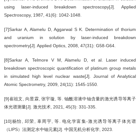
using laser-induced breakdown spectroscopy[J]. Applied
Spectroscopy, 1987, 41(6): 1042-1048.
[7]Sarkar A, Alamelu D, Aggarwal S K. Determination of thorium
and uranium in solution by laser-induced breakdown
spectrometry[J]. Applied Optics, 2008, 47(31): G58-G64.
[8]Sarkar A, Telmore V M, Alamelu D, et al. Laser induced
breakdown spectroscopic quantification of platinum group metals
in simulated high level nuclear waste[J]. Journal of Analytical
Atomic Spectrometry, 2009, 24(11): 1545-1550.
[9]崔祖文, 向昱霖, 张宇璇, 等. 铀酰溶液中铀含量的激光诱导等离子
体光谱测量[J]. 激光技术, 2021, 45(3): 331-335.
[10]杨怡, 邱荣, 辜周宇, 等. 电化学富集-激光诱导等离子体光谱
（LIPS）法测定水中铀元素[J]. 中国无机分析化学, 2023.