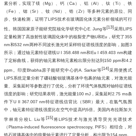
素分析，实现了镁（Mg）、钙（Ca）、铝（Al）、钛（Ti）、铁
（Fe）、锶（Sr）、钕（Nd）、锆（Zr）等多种元素的原位、同
步、快速检测，证明了LIPS技术在玻璃固化体元素分析领域的可行
[13]
性。韩国国家原子能研究院核化学研究中心E. Jung等
采用LIPS
定量检测了高放射性玻璃固化体中的核裂变产物U和Eu，研究了355
nm和532 nm两种不同波长激光对采样特征谱线强度的影响，如图3
所示；通过铀元素特征谱线U I 358.488 nm和Eu I 459.403 nm构建
了定标曲线，获得的铀元素和铕元素检出限分别达到150 ppm和4.2
[14]
ppm。印度Bhabha原子能研究中心的A. Sarkar等
采用便携式
LIPS系统定量分析了硼硅酸钡玻璃基体中包裹的铀元素，对激光能
量、采集延时等参数进行了优化，分析了环境气体氛围对铀特征谱线
强度的影响；研究结果表明，激光能量100 mJ，采集延时2.75
m
s条
件下U II 367.007 nm特征谱线信背比（SBR）最大，在氩气氛围
中，铀元素特征谱线强度比在空气中提高约5倍。美国内布拉斯加大
[15]
学林肯分校L. Liu等
将LIPS技术与激光诱导荧光光谱技术
（Plasma-induced fluorescence spectroscopy, PIFS）相结合，对
锆石玻璃基体中的痕量铀元素进行了定量分析，检出限为154 ppm。