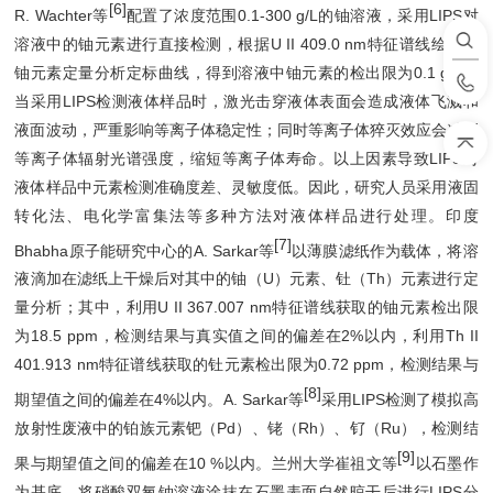
[6]
R. Wachter等
配置了浓度范围0.1-300 g/L的铀溶液，采用LIPS对
溶液中的铀元素进行直接检测，根据U II 409.0 nm特征谱线绘制了
铀元素定量分析定标曲线，得到溶液中铀元素的检出限为0.1 g/L。
当采用LIPS检测液体样品时，激光击穿液体表面会造成液体飞溅和
液面波动，严重影响等离子体稳定性；同时等离子体猝灭效应会减弱
等离子体辐射光谱强度，缩短等离子体寿命。以上因素导致LIPS对
液体样品中元素检测准确度差、灵敏度低。因此，研究人员采用液固
转化法、电化学富集法等多种方法对液体样品进行处理。印度
[7]
Bhabha原子能研究中心的A. Sarkar等
以薄膜滤纸作为载体，将溶
液滴加在滤纸上干燥后对其中的铀（U）元素、钍（Th）元素进行定
量分析；其中，利用U II 367.007 nm特征谱线获取的铀元素检出限
为18.5 ppm，检测结果与真实值之间的偏差在2%以内，利用Th II
401.913 nm特征谱线获取的钍元素检出限为0.72 ppm，检测结果与
[8]
期望值之间的偏差在4%以内。A. Sarkar等
采用LIPS检测了模拟高
放射性废液中的铂族元素钯（Pd）、铑（Rh）、钌（Ru），检测结
[9]
果与期望值之间的偏差在10 %以内。兰州大学崔祖文等
以石墨作
为基底，将硝酸双氧铀溶液涂抹在石墨表面自然晾干后进行LIPS分