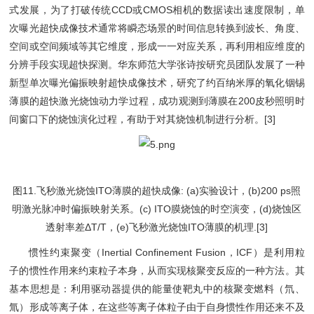
式发展，为了打破传统CCD或CMOS相机的数据读出速度限制，单
次曝光超快成像技术通常将瞬态场景的时间信息转换到波长、角度、
空间或空间频域等其它维度，形成一一对应关系，再利用相应维度的
分辨手段实现超快探测。华东师范大学张诗按研究员团队发展了一种
新型单次曝光偏振映射超快成像技术，研究了约百纳米厚的氧化铟锡
薄膜的超快激光烧蚀动力学过程，成功观测到薄膜在200皮秒照明时
间窗口下的烧蚀演化过程，有助于对其烧蚀机制进行分析。[3]
图11.飞秒激光烧蚀ITO薄膜的超快成像: (a)实验设计，(b)200 ps照
明激光脉冲时偏振映射关系。(c) ITO膜烧蚀的时空演变，(d)烧蚀区
透射率差ΔT/T，(e)飞秒激光烧蚀ITO薄膜的机理.[3]
惯性约束聚变（Inertial Confinement Fusion，ICF）是利用粒
子的惯性作用来约束粒子本身，从而实现核聚变反应的一种方法。其
基本思想是：利用驱动器提供的能量使靶丸中的核聚变燃料（氘、
氚）形成等离子体，在这些等离子体粒子由于自身惯性作用还来不及