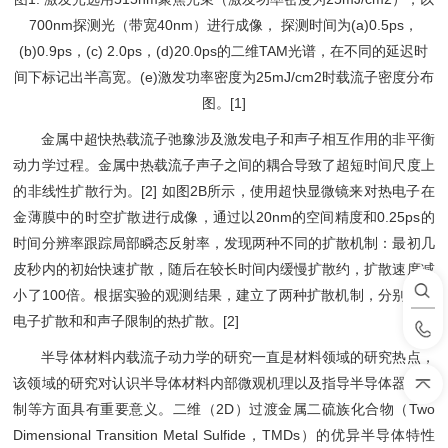
700nm探测光（带宽40nm）进行成像， 探测时间为(a)0.5ps，
(b)0.9ps，(c) 2.0ps，(d)20.0ps的二维TAM光谱，在不同的延迟时
间下标记出半高宽。(e)激发功率密度为25mJ/cm2时载流子密度分布
图。[1]
金属中超快热载流子弛豫涉及激发电子和声子相互作用的非平衡
动力学过程。金属中热载流子声子之间的耦合导致了超短时间尺度上
的非线性扩散行为。[2] 如图2B所示，使用超快显微镜来对热电子在
金薄膜中的时空扩散进行成像，通过以20nm的空间精度和0.25ps的
时间分辨率跟踪局部瞬态反射率，发现两种不同的扩散机制：最初几
皮秒内的初始快速扩散，随后在较长时间内缓慢扩散约，扩散速度减
小了100倍。根据实验的观测结果，建立了两种扩散机制，分别是热
电子扩散和和声子限制的热扩散。[2]
半导体材料内载流子动力学的研究一直是材料领域的研究热点，
该领域的研究对认识半导体材料内部微观机理以及指导半导体器件研
制等方面具有重要意义。二维（2D）过渡金属二硫族化合物（Two
Dimensional Transition Metal Sulfide，TMDs）的优异半导体特性