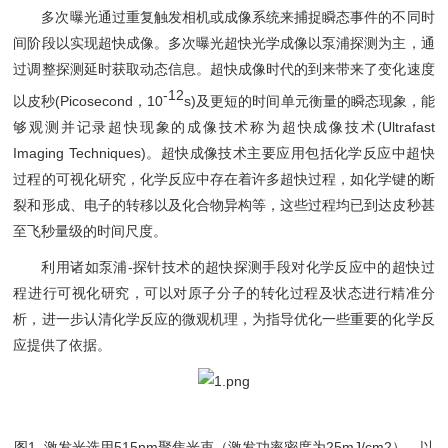
多次曝光通过重复触发相机或成像系统来捕捉瞬态事件的不同时
间阶段以实现超快成像。多次曝光超快光学成像以泵浦探测为主，通
过调整探测延时获取动态信息。超快成像时代的到来带来了变化速度
-12
以皮秒(Picosecond，10
s)及更短的时间单元衡量的瞬态现象，能
够观测并记录超快现象的成像技术称为超快成像技术(Ultrafast
Imaging Techniques)。超快成像技术主要应用包括化学反应中超快
过程的可视化研究，化学反应中存在着许多超快过程，如化学键的断
裂和形成、电子的转移以及化合物异构等，这些过程均已到达皮秒甚
至飞秒量级的时间尺度。
利用诸如泵浦-探针技术的超快探测手段对化学反应中的超快过
程进行可视化研究，可以对原子分子的转化过程及状态进行精准分
析，进一步认清化学反应的微观机理，为指导优化一些重要的化学反
应提供了依据。
图1. 激发光选用515nm聚焦光束（激发功率密度为25mJ/cm2），以