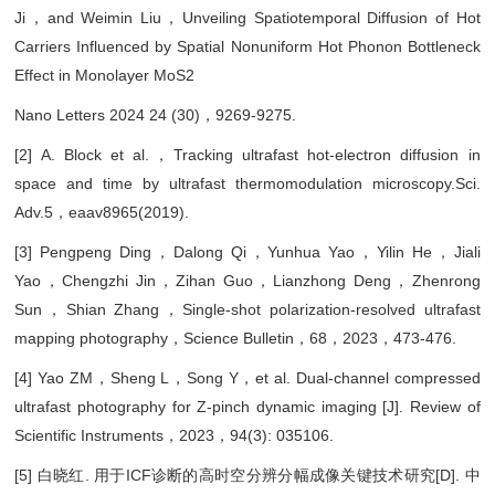
Ji，and Weimin Liu，Unveiling Spatiotemporal Diffusion of Hot
Carriers Influenced by Spatial Nonuniform Hot Phonon Bottleneck
Effect in Monolayer MoS2
Nano Letters 2024 24 (30)，9269-9275.
[2] A. Block et al.，Tracking ultrafast hot-electron diffusion in
space and time by ultrafast thermomodulation microscopy.Sci.
Adv.5，eaav8965(2019).
[3] Pengpeng Ding，Dalong Qi，Yunhua Yao，Yilin He，Jiali
Yao，Chengzhi Jin，Zihan Guo，Lianzhong Deng，Zhenrong
Sun，Shian Zhang，Single-shot polarization-resolved ultrafast
mapping photography，Science Bulletin，68，2023，473-476.
[4] Yao ZM，Sheng L，Song Y，et al. Dual-channel compressed
ultrafast photography for Z-pinch dynamic imaging [J]. Review of
Scientific Instruments，2023，94(3): 035106.
[5] 白晓红. 用于ICF诊断的高时空分辨分幅成像关键技术研究[D]. 中