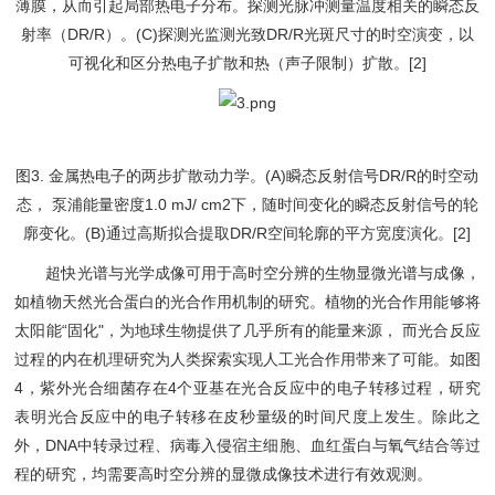
薄膜，从而引起局部热电子分布。探测光脉冲测量温度相关的瞬态反
射率（DR/R）。(C)探测光监测光致DR/R光斑尺寸的时空演变，以
可视化和区分热电子扩散和热（声子限制）扩散。[2]
图3. 金属热电子的两步扩散动力学。(A)瞬态反射信号DR/R的时空动
态， 泵浦能量密度1.0 mJ/ cm2下，随时间变化的瞬态反射信号的轮
廓变化。(B)通过高斯拟合提取DR/R空间轮廓的平方宽度演化。[2]
超快光谱与光学成像可用于高时空分辨的生物显微光谱与成像，
如植物天然光合蛋白的光合作用机制的研究。植物的光合作用能够将
太阳能“固化"，为地球生物提供了几乎所有的能量来源， 而光合反应
过程的内在机理研究为人类探索实现人工光合作用带来了可能。如图
4，紫外光合细菌存在4个亚基在光合反应中的电子转移过程，研究
表明光合反应中的电子转移在皮秒量级的时间尺度上发生。除此之
外，DNA中转录过程、病毒入侵宿主细胞、血红蛋白与氧气结合等过
程的研究，均需要高时空分辨的显微成像技术进行有效观测。