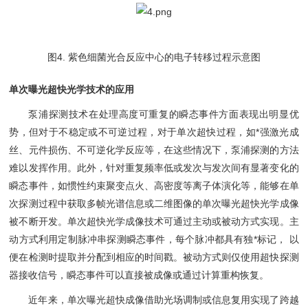
图4. 紫色细菌光合反应中心的电子转移过程示意图
单次曝光超快光学技术的应用
泵浦探测技术在处理高度可重复的瞬态事件方面表现出明显优
势，但对于不稳定或不可逆过程，对于单次超快过程，如*强激光成
丝、元件损伤、不可逆化学反应等，在这些情况下，泵浦探测的方法
难以发挥作用。此外，针对重复频率低或发次与发次间有显著变化的
瞬态事件，如惯性约束聚变点火、高密度等离子体演化等，能够在单
次探测过程中获取多帧光谱信息或二维图像的单次曝光超快光学成像
被不断开发。单次超快光学成像技术可通过主动或被动方式实现。主
动方式利用定制脉冲串探测瞬态事件，每个脉冲都具有独*标记， 以
便在检测时提取并分配到相应的时间戳。被动方式则仅使用超快探测
器接收信号，瞬态事件可以直接被成像或通过计算重构恢复。
近年来，单次曝光超快成像借助光场调制或信息复用实现了跨越