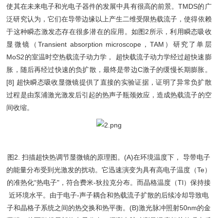
使其在未来电子和光电子器件的发展中具有很高的前景。TMDS的广
泛研究认为，它们在导带边缘以上产生二维受限热载流子，使得依赖
于这种瞬态激发态存在很多潜在的应用。如图2所示，利用瞬态吸收
显微镜（Transient absorption microscope，TAM）研究了单层
MoS2的室温时空热载流子动力学， 超快载流子动力学经过超快速膨
胀，随后再经过快速的负扩散，最终是带边C激子的缓慢长期膨胀。
[8] 超快瞬态吸收显微镜提供了直接的实验证据，证明了异常负扩散
过程是由泵浦激光激发后引起的热声子瓶颈效应，造成热载流子的空
间收缩。
图2. 扫描超快热调节显微镜的原理图。(A)在环境温度下， 导带电子
的能量分布受到光激发的扰动。它迅速演变为具有高电子温度（Te）
的准热化“热电子"，符合费米-狄拉克分布。而晶格温度（Tl）保持接
近环境水平。由于电子-声子耦合和热载流子扩散的后续冷却导致电
子和晶格子系统之间的热交换和热平衡。(B)激光脉冲照射50nm的金