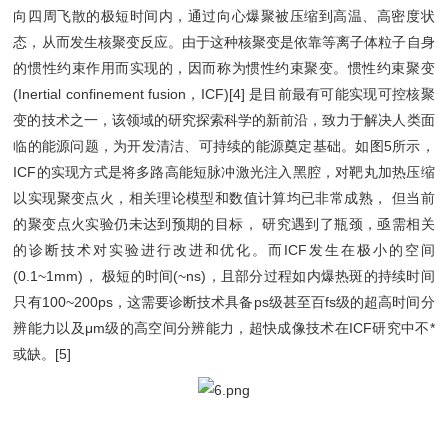
向四周飞散的极短时间内，通过向心爆聚被压缩到高温、高密度状
态，从而发生核聚变反应。由于这种核聚变是依靠等离子体粒子自身
的惯性约束作用而实现的，因而称为惯性约束聚变。惯性约束聚变
(Inertial confinement fusion，ICF)[4] 是目前最有可能实现可控核聚
变的技术之一，该领域的研究探索科学的新前沿，致力于解决人类面
临的能源问题，为开发清洁、可持续的能源奠定基础。如图5所示，
ICF的实现方式是将多路高能短脉冲激光注入黑腔，对靶丸加热压缩
以实现聚变点火，相关理论模型和数值计算均已非常成熟， 但当前
的聚变点火实验仍未达到预期的目标， 研究遇到了瓶颈，亟需相关
的诊断技术对实验进行改进和优化。而ICF发生在极小的空间
(0.1~1mm)， 极短的时间(~ns)，且部分过程如内爆热斑的持续时间
只有100~200ps，这需要诊断技术具备ps级甚至百fs级的超高时间分
辨能力以及μm级的高空间分辨能力，超快成像技术在ICF研究中不*
或缺。[5]