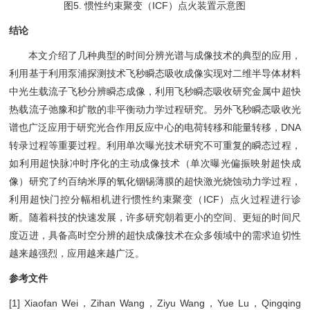
图5. 惯性约束聚变（ICF）点火装置示意图
结论
本文介绍了几种典型的时间分辨光谱与成像技术的典型的应用，
利用基于利用泵浦探测技术飞秒瞬态吸收成像实现对二维半导体材料
中光生载流子飞秒分辨瞬态成像，利用飞秒瞬态吸收研究金属中超快
热载流子弛豫和扩散的非平衡动力学过程研究。另外飞秒瞬态吸收光
谱也广泛应用于研究光合作用反应中心的电荷转移和能量转移，DNA
转录过程等重要过程。利用单次曝光技术研究不可重复的瞬态过程，
如利用超快脉冲时序化的主动成像技术（单次曝光偏振映射超快成
像）研究了约百纳米厚的氧化铟锡薄膜的超快激光烧蚀动力学过程，
利用超快门控分幅相机进行惯性约束聚变（ICF）点火过程进行诊
断。随着科技的快速发展，许多研究朝着更小的空间、更短的时间尺
度迈进，具备高时空分辨的超快成像技术在众多领域中的需求迫切性
越来越强烈，应用越来越广泛。
参考文件
[1] Xiaofan Wei，Zihan Wang，Ziyu Wang，Yue Lu，Qingqing