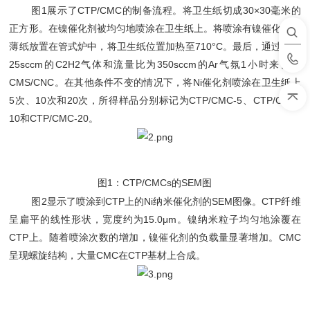
图1展示了CTP/CMC的制备流程。将卫生纸切成30×30毫米的
正方形。在镍催化剂被均匀地喷涂在卫生纸上。将喷涂有镍催化剂的
薄纸放置在管式炉中，将卫生纸位置加热至710°C。最后，通过引入
25sccm的C2H2气体和流量比为350sccm的Ar气氛1小时来合成
CMS/CNC。在其他条件不变的情况下，将Ni催化剂喷涂在卫生纸上
5次、10次和20次，所得样品分别标记为CTP/CMC-5、CTP/CMC-
10和CTP/CMC-20。
图1：CTP/CMCs的SEM图
图2显示了喷涂到CTP上的Ni纳米催化剂的SEM图像。CTP纤维
呈扁平的线性形状，宽度约为15.0μm。镍纳米粒子均匀地涂覆在
CTP上。随着喷涂次数的增加，镍催化剂的负载量显著增加。CMC
呈现螺旋结构，大量CMC在CTP基材上合成。