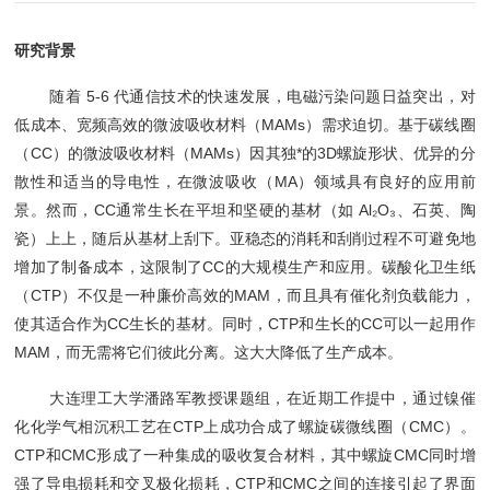
研究背景
随着 5-6 代通信技术的快速发展，电磁污染问题日益突出，对
低成本、宽频高效的微波吸收材料（MAMs）需求迫切。基于碳线圈
（CC）的微波吸收材料（MAMs）因其独*的3D螺旋形状、优异的分
散性和适当的导电性，在微波吸收（MA）领域具有良好的应用前
景。然而，CC通常生长在平坦和坚硬的基材（如 Al₂O₃、石英、陶
瓷）上上，随后从基材上刮下。亚稳态的消耗和刮削过程不可避免地
增加了制备成本，这限制了CC的大规模生产和应用。碳酸化卫生纸
（CTP）不仅是一种廉价高效的MAM，而且具有催化剂负载能力，
使其适合作为CC生长的基材。同时，CTP和生长的CC可以一起用作
MAM，而无需将它们彼此分离。这大大降低了生产成本。
大连理工大学潘路军教授课题组，在近期工作提中，通过镍催
化化学气相沉积工艺在CTP上成功合成了螺旋碳微线圈（CMC）。
CTP和CMC形成了一种集成的吸收复合材料，其中螺旋CMC同时增
强了导电损耗和交叉极化损耗，CTP和CMC之间的连接引起了界面