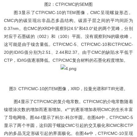
图2：CTP/CMC的SEM图
图3显示了CTP/CMC-10的TEM图像，CMC呈现螺旋形态。
CMC内的碳呈现出非晶态多晶结构。碳原子层之间的平均间距为
0.37nm。在CMC的XRD中观察到24.5°和43.0°处的两个宽峰，分别
对应于石墨碳的（002）和（100）平面。没有观察到Ni的吸收峰，
这可能是由于镍含量低。CTP/CMC-5、CTP/CMC-10和CTP/CMC-
20的ID/IG值分别为2.51、2.44和2.37。由于CMC的缺陷水平低于
CTP，ID/IG值逐渐降低。CTP/CMC复合材料的石墨化程度增加。
图3: CTP/CMC-10的TEM图像，XRD，拉曼光谱和FTIR光谱。
图4显示了CTP/CMC的复介电常数。CTP/CMC的介电常数随着
镍喷涂次数的增加而逐渐增加。ε^''的逐渐增加表明CMC的生长丰富
了导电网络。图4d-f显示了科尔-科尔半圆。在图4d中，CTP/CMC-5
显示了两个半圆，这归因于螺旋CMC引起的交叉极化和CMC和CTP
内的多晶无定形碳引起的界面极化。在图4e中，CTP/CMC-10呈现