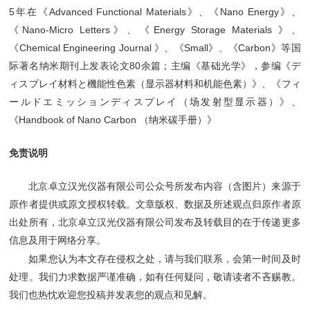
5年在《Advanced Functional Materials》、《Nano Energy》、
《Nano-Micro Letters》、《Energy Storage Materials 》、
《Chemical Engineering Journal 》、《Small》、《Carbon》等国
际著名纳米期刊上发表论文80余篇；主编《基础光学》，参编《デ
ィスプレイ材料と機能性色素（显示器材料和机能色素）》、《フィ
ールドエミッションディスプレイ（场发射型显示器）》、
《Handbook of Nano Carbon （纳米碳手册）》
免责说明
北京卓立汉光仪器有限公司公众号所发布内容（含图片）来源于
原作者提供或原文授权转载。文章版权、数据及所述观点归原作者原
出处所有，北京卓立汉光仪器有限公司发布及转载目的在于传递更多
信息及用于网络分享。
如果您认为本文存在侵权之处，请与我们联系，会第一时间及时
处理。我们力求数据严谨准确，如有任何疑问，敬请读者不吝赐教。
我们也热忱欢迎您投稿并发表您的观点和见解。