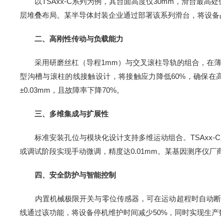
以TSAxx-C系列为例，其台面高度仅30mm，滑台最高处
层堆叠布局。某半导体封装企业通过部署该系列滑台，将设备占
二、高刚性传动与负载能力
采用研磨丝杠（导程1mm）与交叉滚柱导轨的组合，在薄型化设
型沟槽与滚柱的线接触设计，将接触应力降低60%，确保在高速
±0.03mm，且故障率下降70%。
三、多维集成与扩展性
标准安装孔位与模块化设计支持多维运动组合。TSAxx-
或调试阶段实现手动微调，精度达0.01mm。某基因测序仪厂
四、安全防护与智能控制
内置机械极限开关与零位传感器，可在运动超程时自动断电，避
线通过该功能，将设备停机维护时间减少50%，同时实现生产