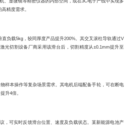
CT机、显微镜等精密仪器的内部空间，或在3C电子产线中实现多
的高精度需求。
直负载5kg，较同厚度产品提升200%。其交叉滚柱导轨通过V
某激光切割设备厂商采用该滑台后，切割精度从±0.1mm提升至
生物样本操作等复杂场景需求。其电机后端配备手轮，可在断电
量提升4倍。
信协议，可实时反馈滑台位置、速度及负载状态。某新能源电池产