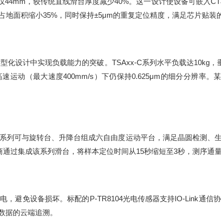
仅44mm，较传统直线滑台厚度减少40%。这一设计使设备可嵌入
地面积缩小35%，同时保持±5μm的重复定位精度，满足芯片贴装
计中实现负载能力的突破。TSAxx-C系列水平负载达10kg，垂
运动（最大速度400mm/s）下仍保持0.625μm的细分分辨率。
C系列可与旋转台、升降台组成六自由度运动平台，满足晶圆检测、
商通过集成该系列滑台，将样本定位时间从15秒缩短至3秒，测序通
免设备损坏。标配的P-TR8104光电传感器支持IO-Link通
数据的云端追溯。