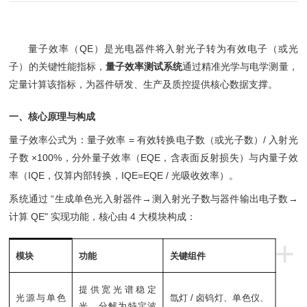
量子效率（QE）是光电器件将入射光子转为有效电子（或光
子）的关键性能指标，
量子效率测试系统
通过精准光学与电学测量，
定量计算该指标，为器件研发、生产及质控提供核心数据支撑。
一、核心原理与构成
量子效率公式为：量子效率 = 有效转换电子数（或光子数）/ 入射光
子数 ×100%，分外量子效率（EQE，含表面反射损失）与内量子效
率（IQE，仅算内部转换，IQE=EQE / 光吸收效率）。
系统通过 “生成单色光入射器件→测入射光子数与器件输出电子数→
计算 QE" 实现功能，核心由 4 大模块构成：
+
模块
功能
关键组件
提供宽光谱稳定
光源与单色
氙灯 / 卤钨灯、单色仪、
光，分解为特定波