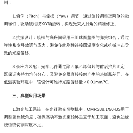
制：
1.俯仰（Pitch）与偏摆（Yaw）调节：通过旋转调整架两侧的微
调螺钉，驱动镜框绕X/Y轴旋转，实现光束入射角的精准修正。
2.抗振设计：镜框与底座间采用三组球面垫圈与弹簧组合，通过
弹性形变释放调节应力，避免传统刚性连接因温度变化或机械冲击导
致的光路偏移。
3.低应力装配：光学元件通过聚四氟乙烯薄片与前后挡片固定，
既保证夹持力均匀分布，又避免金属直接接触产生的热膨胀差异。在
低温实验环境中，该设计可维持光路偏移量＜0.01mm/℃。
三、典型应用场景
1.激光加工系统：在光纤激光切割机中，OMRS38.1/50-BS用于
调整聚焦镜角度，确保高功率激光束始终垂直于加工表面，避免边缘
烧蚀或切割深度不足。