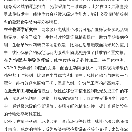
现微观区域的逐点扫描、光谱采集与三维成像，比如在 3D 共聚焦拉
曼成像技术中，线性位移台的微米级定位能力，能让仪器清晰捕捉材
料的微观化学结构与分布特征。
在
生物医学研究
中，纳米级压电线性位移台可配合显微设备实现活细
胞穿刺、单分子操作、生物芯片检测等超精密操作，助力早期疾病检
测、生物纳米材料研究等前沿课题，比如在活细胞表面纳米尺的应用
中，线性位移台的稳定运动为微观生物观测提供了精准的位置支撑。
在
先*制造与半导体领域
，线性位移台是芯片加工、半导体检测、
VR/AR 光学器件制造的关键，配合主动隔振技术，可实现纳米级的
精密加工与检测，比如在半导体芯片制造中，线性位移台与隔振平台
配合，能有效避免振动干扰，保证光刻、刻蚀等工序的超高精度。
在
激光加工与光通信行业
，线性位移台可精准控制激光头或工件的移
动，实现激光切割、焊接、打标的精细加工，同时在光通信光纤耦合
中，通过微米级的位置调节，实现光纤的精准对接，提升光通信设备
的传输效率与稳定性。
此外，在量子科研、环境监测、食药环侦等领域，线性位移台也凭借
其精准、稳定的特性，成为各类精密检测设备的核心支撑，比如在农