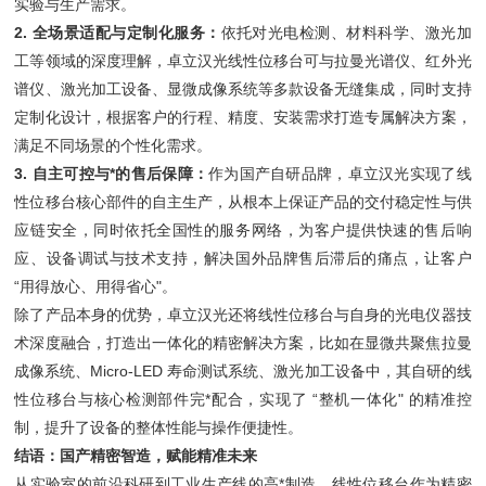
实验与生产需求。
2.
全场景适配与定制化服务
：
依托对光电检测、材料科学、激光加
工等领域的深度理解，卓立汉光线性位移台可与拉曼光谱仪、红外光
谱仪、激光加工设备、显微成像系统等多款设备无缝集成，同时支持
定制化设计，根据客户的行程、精度、安装需求打造专属解决方案，
满足不同场景的个性化需求。
3.
自主可控与*的售后保障
：
作为国产自研品牌，卓立汉光实现了线
性位移台核心部件的自主生产，从根本上保证产品的交付稳定性与供
应链安全，同时依托全国性的服务网络，为客户提供快速的售后响
应、设备调试与技术支持，解决国外品牌售后滞后的痛点，让客户
“用得放心、用得省心"。
除了产品本身的优势，卓立汉光还将线性位移台与自身的光电仪器技
术深度融合，打造出一体化的精密解决方案，比如在显微共聚焦拉曼
成像系统、Micro-LED 寿命测试系统、激光加工设备中，其自研的线
性位移台与核心检测部件完*配合，实现了 “整机一体化" 的精准控
制，提升了设备的整体性能与操作便捷性。
结语：国产精密智造，赋能精准未来
从实验室的前沿科研到工业生产线的高*制造，线性位移台作为精密