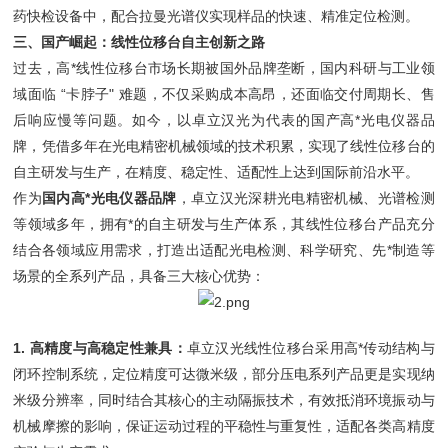
药快检设备中，配合拉曼光谱仪实现样品的快速、精准定位检测。
三、国产崛起：线性位移台自主创新之路
过去，高*线性位移台市场长期被国外品牌垄断，国内科研与工业领
域面临 “卡脖子" 难题，不仅采购成本高昂，还面临交付周期长、售
后响应慢等问题。如今，以卓立汉光为代表的国产高*光电仪器品
牌，凭借多年在光电精密机械领域的技术积累，实现了线性位移台的
自主研发与生产，在精度、稳定性、适配性上达到国际前沿水平。
作为
国内高*光电仪器品牌
，卓立汉光深耕光电精密机械、光谱检测
等领域多年，拥有*的自主研发与生产体系，其线性位移台产品充分
结合各领域应用需求，打造出适配光电检测、科学研究、先*制造等
场景的全系列产品，具备三大核心优势：
1.
高精度与高稳定性兼具
：
卓立汉光线性位移台采用高*传动结构与
闭环控制系统，定位精度可达微米级，部分压电系列产品更是实现纳
米级分辨率，同时结合其核心的主动隔振技术，有效抵消环境振动与
机械摩擦的影响，保证运动过程的平稳性与重复性，适配各类高精度