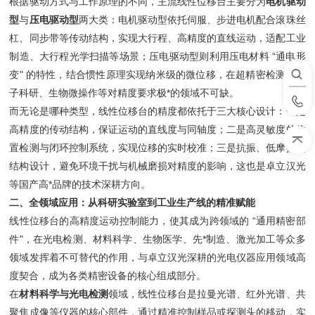
根据驱动方式与工作原理的不同，主流线性位移台主要分为
电机驱动
型
与
压电驱动型
两大类：电机驱动型依托伺服、步进电机配合滚珠丝
杠、同步带等传动结构，实现大行程、高精度的直线运动，适配工业
制造、大行程光学扫描等场景；压电驱动型则利用压电材料 “通电形
变" 的特性，结合惯性原理实现纳米级的微位移，在超精密检测、量
子科研、生物微操作等对精度要求极*的领域不可缺。
而无论是哪种类型，线性位移台的精度都依托于三大核心设计：一是
高精度的传动结构，保证运动的直线度与同轴度；二是高灵敏度的位
置检测与闭环控制系统，实现位移的实时校准；三是抗振、低摩擦的
结构设计，避免环境干扰与机械磨损对精度的影响，这也是卓立汉光
等国产高*品牌的技术深耕方向。
二、全领域应用：从科研实验室到工业生产线的精准赋能
线性位移台的高精度运动控制能力，使其成为跨领域的 “通用精密部
件"，在光电检测、材料科学、生物医学、先*制造、激光加工等众多
领域发挥着不可替代的作用，与卓立汉光深耕的光电仪器应用领域高
度契合，成为各类精密设备的核心组成部分。
在
材料科学与光电检测
领域，线性位移台是拉曼光谱、红外光谱、共
聚焦成像等仪器的核心部件，通过精准控制样品或探测头的移动，实