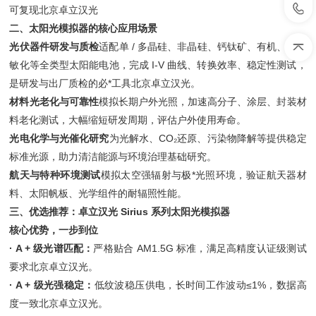
可复现北京卓立汉光
二、太阳光模拟器的核心应用场景
光伏器件研发与质检
适配单 / 多晶硅、非晶硅、钙钛矿、有机、染料
敏化等全类型太阳能电池，完成 I-V 曲线、转换效率、稳定性测试，
是研发与出厂质检的必*工具北京卓立汉光。
材料光老化与可靠性
模拟长期户外光照，加速高分子、涂层、封装材
料老化测试，大幅缩短研发周期，评估户外使用寿命。
光电化学与光催化研究
为光解水、CO₂还原、污染物降解等提供稳定
标准光源，助力清洁能源与环境治理基础研究。
航天与特种环境测试
模拟太空强辐射与极*光照环境，验证航天器材
料、太阳帆板、光学组件的耐辐照性能。
三、优选推荐：卓立汉光 Sirius 系列太阳光模拟器
核心优势，一步到位
·
A + 级光谱匹配：
严格贴合 AM1.5G 标准，满足高精度认证级测试
要求北京卓立汉光。
·
A + 级光强稳定：
低纹波稳压供电，长时间工作波动≤1%，数据高
度一致北京卓立汉光。