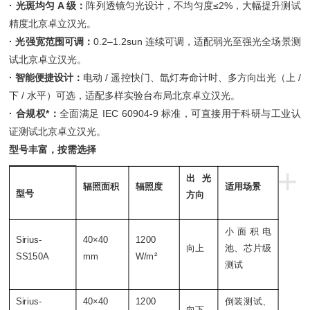
·
光斑均匀 A 级：
阵列透镜匀光设计，不均匀度≤2%，大幅提升测试
精度北京卓立汉光。
·
光强宽范围可调：
0.2–1.2sun 连续可调，适配弱光至强光全场景测
试北京卓立汉光。
·
智能便捷设计：
电动 / 遥控快门、氙灯寿命计时、多方向出光（上 /
下 / 水平）可选，适配多样实验台布局北京卓立汉光。
·
合规
权*
：
全面满足 IEC 60904-9 标准，可直接用于科研与工业认
证测试北京卓立汉光。
型号丰富，按需选择
+
出光
辐照面积
辐照度
适用场景
型号
方向
小面积电
Sirius-
40×40
1200
向上
池、芯片级
SS150A
mm
W/m²
测试
Sirius-
40×40
1200
倒装测试、
向下