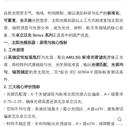
自然光照受天气、地域、时间限制，难以满足科研与生产的
标准化、
可重复、全天候
光照需求。太阳光模拟器以人工方式精准复现太阳光
谱、辐照强度与光斑分布，成为光伏、材料、航天等领域的核心装
备，而
卓立汉光 Sirius 系列
正是其中的国产优选。
一、太阳光模拟器：原理与核心指标
1. 工作原理
以
高稳定性短弧氙灯
为光源，配合
AM1.5G 标准光谱滤光片
修正光
谱，再经阵列式透镜组匀光、光学系统准直，输出
光谱匹配、光斑均
匀、辐照稳定
的类太阳光，完*贴合 IEC 60904-9 国际标准测试条
件。
2. 三大核心评价指标
·
光谱匹配度：6 个关键波段与标准太阳光谱占比偏差，A + 级要求
0.75–1.25，确保光谱高度还原北京卓立汉光。
·
空间不均匀度：有效区域最大 / 最小光强比，A 级≤2%，避免测试
偏差北京卓立汉光。
·
时间不稳定度：长时间输出光强波动，A + 级≤1%，保障数据可靠