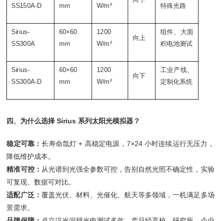
SS150A-D
mm
W/m²
特殊光路
Sirius-
60×60
1200
组件、大面
向上
SS300A
mm
W/m²
积电池测试
Sirius-
60×60
1200
工业产线、
向下
SS300A-D
mm
W/m²
定制化系统
四、为什么选择 Sirius 系列太阳光模拟器？
稳定可靠：
长寿命氙灯 + 高稳定电源，7×24 小时连续运行无压力，
降低维护成本。
精准可控：
从光谱到光强全参数可控，告别自然光照不确定性，实验
可复现、数据可对比。
适配广泛：
覆盖光伏、材料、光催化、航天等多领域，一机满足多场
景需求。
品牌保障：
卓立汉光深耕光电测试多年，产品经高校、研究所、企业