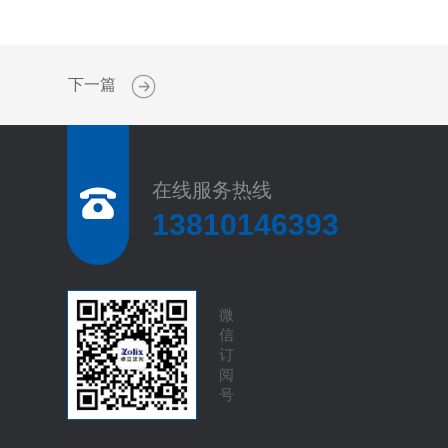
下一篇
在线服务热线
13810146393
微
信
订
阅
号