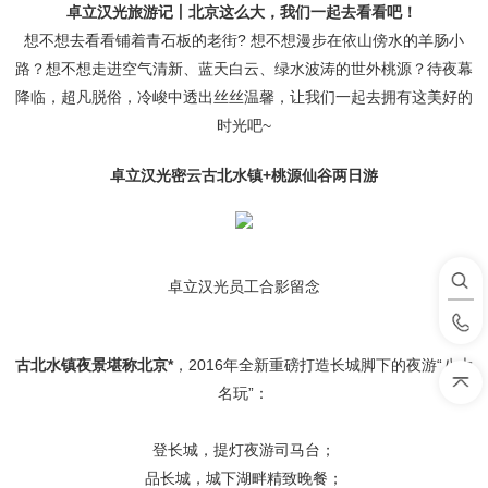
卓立汉光旅游记丨北京这么大，我们一起去看看吧！
想不想去看看铺着青石板的老街? 想不想漫步在依山傍水的羊肠小
路？想不想走进空气清新、蓝天白云、绿水波涛的世外桃源？待夜幕
降临，超凡脱俗，冷峻中透出丝丝温馨，让我们一起去拥有这美好的
时光吧~
卓立汉光密云古北水镇+桃源仙谷两日游
卓立汉光员工合影留念
古北水镇夜景堪称北京*
，2016年全新重磅打造长城脚下的夜游“八大
名玩”：
登长城，提灯夜游司马台；
品长城，城下湖畔精致晚餐；