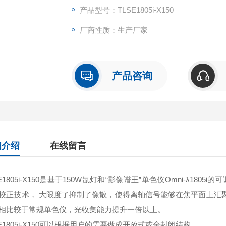
产品型号：TLSE1805i-X150
厂商性质：生产厂家
产品咨询
细介绍
在线留言
E1805i-X150是基于150W氙灯和“影像谱王”单色仪Omni-λ1805i
校正技术， 大限度了抑制了像散，使得离轴信号能够在焦平面上汇
相比较于常规单色仪，光收集能力提升一倍以上。
SE1805i-X150可以根据用户的需要做成开放式或全封闭结构。