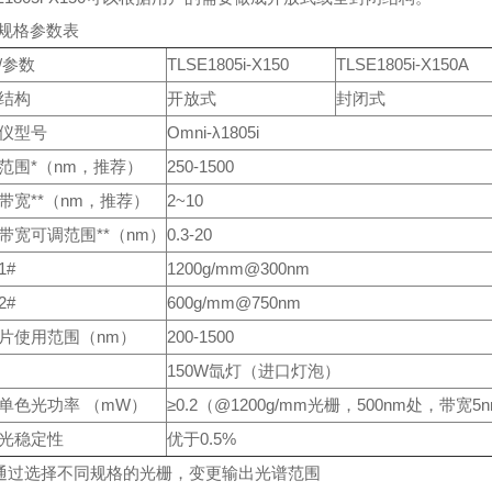
规格参数表
/参数
TLSE1805i-X150
TLSE1805i-X150A
结构
开放式
封闭式
仪型号
Omni-λ1805i
范围*（nm，推荐）
250-1500
带宽**（nm，推荐）
2~10
带宽可调范围**（nm）
0.3-20
1#
1200g/mm@300nm
2#
600g/mm@750nm
片使用范围（nm）
200-1500
150W氙灯（进口灯泡）
单色光功率 （mW）
≥0.2（@1200g/mm光栅，500nm处，带宽5
光稳定性
优于0.5%
可通过选择不同规格的光栅，变更输出光谱范围