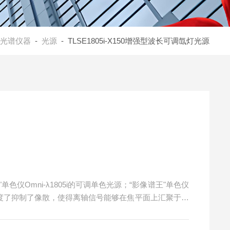
光谱仪器
-
光源
- TLSE1805i-X150增强型波长可调氙灯光源
谱王"单色仪Omni-λ1805i的可调单色光源；“影像谱王"单色仪
 大限度了抑制了像散，使得离轴信号能够在焦平面上汇聚于空
集的能力，相比较于常规单色仪，光收集能力提升一倍以