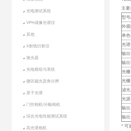
主要
光电测试系统
型号
VPH成像光谱仪
外观
其他
单色
光谱
X射线衍射仪
输出
激光器
输出
光电模组与系统
光栅
光栅
微区磁光及角分辨
滤光
原子光谱
光源
门控相机/分幅相机
输出
综合光电性能测试系统
输出
* 
高光谱相机