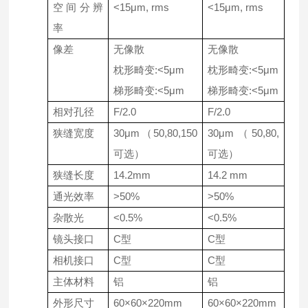
空间分辨
<15μm, rms
<15μm, rms
率
像差
无像散
无像散
枕形畸变
:<5μm
枕形畸变
:<5μm
梯形畸变
:<5μm
梯形畸变
:<5μm
相对孔径
F/2.0
F/2.0
狭缝宽度
30μm（
50,80,150
30μm（
50,80,
可选
）
可选
）
狭缝长度
14.2mm
14.2 mm
通光效率
>50%
>50%
杂散光
<0.5%
<0.5%
镜头接口
C型
C型
相机接口
C型
C型
主体材料
铝
铝
外形尺寸
60×60×220mm
60×60×220mm