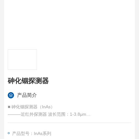
砷化铟探测器
产品简介
■ 砷化铟探测器（InAs）
———近红外探测器 波长范围：1-3.8μm
DInAs3800和DInAs3800-TE两种型号，其中：◆ DInAs3800内
装进口常温型探测元件；◆ DInAs3800-TE内装进口TE制冷型探
产品型号：InAs系列
测元件。