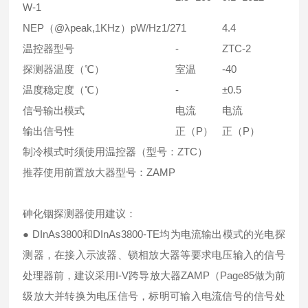
W-1
NEP（@λpeak,1KHz）pW/Hz1/2
71
4.4
温控器型号
-
ZTC-2
探测器温度（℃）
室温
-40
温度稳定度（℃）
-
±0.5
信号输出模式
电流
电流
输出信号性
正（P）
正（P）
制冷模式时须使用温控器（型号：ZTC）
推荐使用前置放大器型号：ZAMP
砷化铟探测器使用建议：
● DInAs3800和DInAs3800-TE均为电流输出模式的光电探
测器，在接入示波器、锁相放大器等要求电压输入的信号
处理器前，建议采用I-V跨导放大器ZAMP（Page85做为前
级放大并转换为电压信号，标明可输入电流信号的信号处