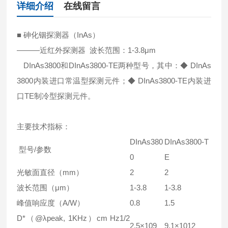
详细介绍
在线留言
■ 砷化铟探测器（InAs）
———近红外探测器 波长范围：1-3.8μm
DInAs3800和DInAs3800-TE两种型号，其中：◆ DInAs
3800内装进口常温型探测元件；◆ DInAs3800-TE内装进
口TE制冷型探测元件。
主要技术指标：
DInAs380
DInAs3800-T
型号/参数
0
E
光敏面直径（mm）
2
2
波长范围（μm）
1-3.8
1-3.8
峰值响应度（A/W）
0.8
1.5
D*（@λpeak, 1KHz）cm Hz1/2
2.5×109
9.1×1012