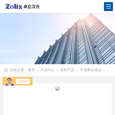
当前位置：
首页
-
产品中心
-
光机产品
-
手动角位移台
- TSMW13-XYZ-1A（L）整体式多轴位移台