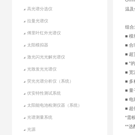
高光谱分选仪
温及
拉曼光谱仪
组合
傅里叶红外光谱仪
■ 
太阳模拟器
■ 
■ 超
激光闪光光解光谱仪
■ 
光致发光光谱仪
■ 
荧光光谱分析仪（系统）
■ 多
■ 
伏安特性测试系统
■ 
太阳能电池检测仪器（系统）
■ 
光谱测量系统
*需
**
光源