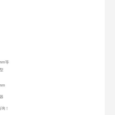
64nm等
型
0nm
器
咨询！