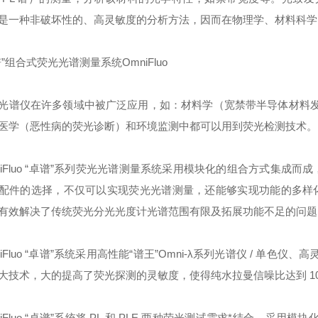
是一种非破坏性的、高灵敏度的分析方法，因而在物理学、材料科学
谱”组合式荧光光谱测量系统OmniFluo
光谱仪在许多领域中被广泛应用，如：材料学（宽禁带半导体材料
医学（恶性病的荧光诊断）和环境监测中都可以用到荧光检测技术。
niFluo “卓谱”系列荧光光谱测量系统采用模块化的组合方式集成而
配件的选择，不仅可以实现荧光光谱测量，还能够实现功能的多样化
有效解决了传统荧光分光光度计光谱范围有限及拓展功能不足的问题
niFluo “卓谱”系统采用高性能“谱王”Omni-λ系列光谱仪 / 
大技术，大的提高了荧光探测的灵敏度，使得纯水拉曼信噪比达到 100
niFluo “卓谱”系统将 PL 和 PLE 两种荧光测试需求*结合