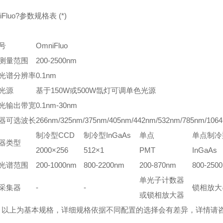
iFluo?参数规格表 (*)
号
OmniFluo
测量范围
200-2500nm
光谱分辨率
0.1nm
光源
基于150W或500W氙灯可调单色光源
光输出带宽
0.1nm-30nm
器可选波长
266nm/325nm/375nm/405nm/442nm/532nm/785nm/10
制冷型CCD
制冷型InGaAs
单点
单点制冷
器类型
2000×256
512×1
PMT
InGaAs
光谱范围
200-1000nm
800-2200nm
200-870nm
800-250
单光子计数器
采集器
-
-
锁相放大
或锁相放大器
：以上为基本规格，详细规格依据不同配置的选择会有差异，详情请