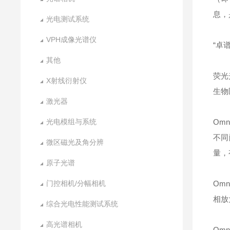
息，
光电测试系统
VPH成像光谱仪
“卓
其他
荧光
X射线衍射仪
生物
激光器
光电模组与系统
Om
不同
微区磁光及角分辨
量，
原子光谱
门控相机/分幅相机
Om
相放
综合光电性能测试系统
高光谱相机
Om