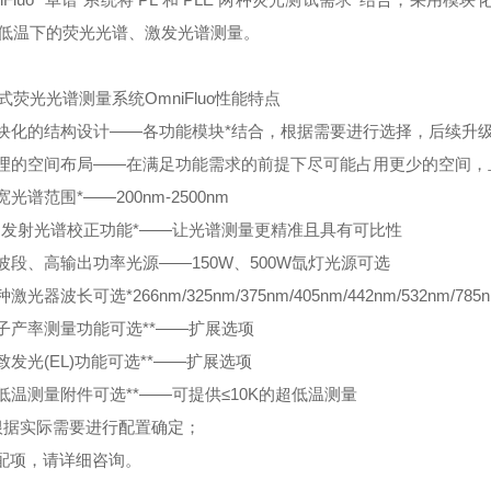
低温下的荧光光谱、激发光谱测量。
式荧光光谱测量系统OmniFluo性能特点
模块化的结构设计——各功能模块*结合，根据需要进行选择，后续升
合理的空间布局——在满足功能需求的前提下尽可能占用更少的空间
宽光谱范围*——200nm-2500nm
*的发射光谱校正功能*——让光谱测量更精准且具有可比性
宽波段、高输出功率光源——150W、500W氙灯光源可选
种激光器波长可选*266nm/325nm/375nm/405nm/442nm/532nm/785
量子产率测量功能可选**——扩展选项
电致发光(EL)功能可选**——扩展选项
超低温测量附件可选**——可提供≤10K的超低温测量
根据实际需要进行配置确定；
选配项，请详细咨询。