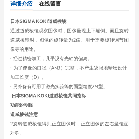
详细介绍
在线留言
日本SIGMA KOKI道威棱镜
通过道威棱镜观察图像时，图像呈现上下颠倒。而且旋转
道威棱镜时，图像的旋转量为2倍。用于需要旋转调节图
像等的用途。
·
经过精密加工，几乎没有光轴的偏离。
·
为了使像的口径（A×B）完整，不产生缺损地精密设计·
加工长度（D）。
·
另外备有可用于激光实验等的面型精度λ/4型。
日本SIGMA KOKI道威棱镜共同指标
功能说明图
道威棱镜
注意
?旋转道威棱镜得到正立图像时，正立图像的左右呈镜面
对称。