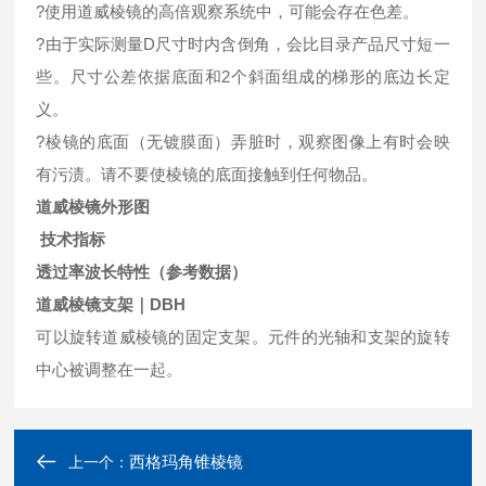
?使用道威棱镜的高倍观察系统中，可能会存在色差。
?由于实际测量D尺寸时内含倒角，会比目录产品尺寸短一
些。尺寸公差依据底面和2个斜面组成的梯形的底边长定
义。
?棱镜的底面（无镀膜面）弄脏时，观察图像上有时会映
有污渍。请不要使棱镜的底面接触到任何物品。
道威棱镜
外形
图
技术指标
透过率波长特性（参考数据）
道威棱镜支架｜
DBH
可以旋转道威棱镜的固定支架。元件的光轴和支架的旋转
中心被调整在一起。
西格玛角锥棱镜
上一个：