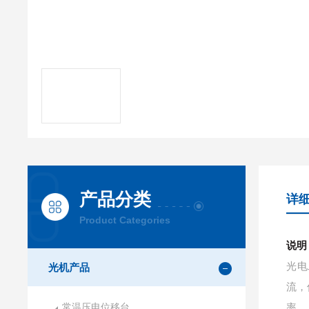
产品分类
详
Product Categories
说明
光电
光机产品
流
，
常温压电位移台
率
，