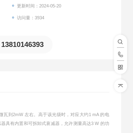
更新时间：2024-05-20
访问量：3934
13810146393
微瓦到
2mW
左右
。
高于该光级时
，
对应大约
1 mA
的电
感器具有内置和可拆卸式衰减器
，
允许测量高达
3 W
的功