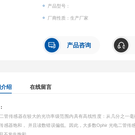
产品型号：
厂商性质：生产厂家
产品咨询
细介绍
在线留言
：
二管传感器在较大的光功率级范围内具有高线性度
：
从几分之一毫
传感器饱和
，
并且读数错误偏低
。
因此
，
大多数
Ophir
光电二管传
且不发生饱和
。