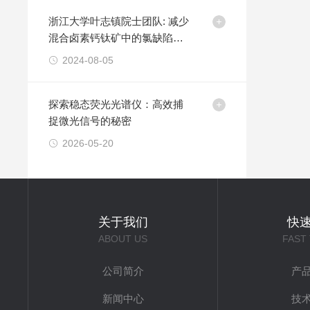
浙江大学叶志镇院士团队: 减少
混合卤素钙钛矿中的氯缺陷实
现高效蓝光发光二极管
2024-08-05
探索稳态荧光光谱仪：高效捕
捉微光信号的秘密
2026-05-20
关于我们
快
ABOUT US
FAST
公司简介
产
新闻中心
技