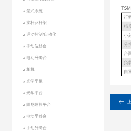
TS
笼式系统
行
接杆及杆架
精
运动控制/自动化
小
分
手动位移台
台
电动升降台
负
相机
自
光学平板
光学平台
阻尼隔振平台
电动平移台
手动升降台