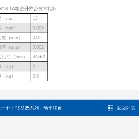
MV13-1A精密升降台
技术指标
（
13
程
mm
）
（
0.005
度
mm
）
（
0.01
刻度
mm
）
（
0.002
辨率
mm
）
（
44x62
面尺寸
mm
）
（
2
载
kg
）
（
0.6
重
kg
）
上一个：
TSM25系列手动平移台
返回列表