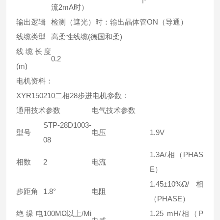
流2mA时）
输出逻辑
检测（遮光）时：输出晶体管ON（导通）
线缆类型
高柔性线缆(德国和柔)
线缆长度
0.2
(m)
电机资料：
XYR150210二相28步进电机参数：
通用技术参数
电气技术参数
STP-28D1003-
型号
电压
1.9V
08
1.3A/相（PHAS
相数
2
电流
E）
1.45±10%Ω/相
步距角
1.8°
电阻
（PHASE）
绝缘电
100MΩ以上/Mi
1.25 mH/相（P