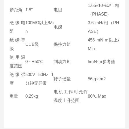
1.65±10%Ω/相
步距角
1.8°
电阻
（PHASE）
绝缘电
100MΩ以上/Mi
3.6 mH/相（PH
电感
阻
n
ASE）
绝缘等
456 mN·m以上/
UL B级
保持力矩
级
Min
使用温
0～+50℃
制动力矩
5mN·m参考值
度范围
绝缘强
500V 50Hz 1
转子惯量
56 g·cm2
度
分钟无异常
电机工作时允许
重量
0.29kg
80℃ Max
温度上升范围