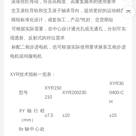
滚珠丝杠传动，符合高精度、高重复频率的使用要求
交叉滚柱导轨和交叉滚子轴承导向，提供更好的运动精度
模组标准化设计，成套加工，产品*性好、交货期短
可根据实际需要，在中心设计通光孔或无通孔，分别可实
现透射、反射式的对位需求
标配二相步进电机，也可根据实际使用要求换装五相步进
电机或伺服电机
XYR技术指标一览表：
XYR30
XYR150
型号
XYR200230
0400-C
210
H
XY轴行程
±7.5
±10
±15
（mm）
θz轴中心处