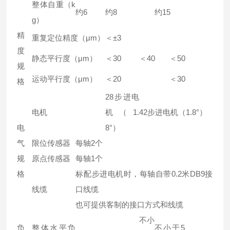
整体自重（k
约6
约8
约15
g）
精
重复定位精度（μm）
＜±3
度
静态平行度（μm）
＜30
＜40
＜50
规
运动平行度（μm）
＜20
＜30
格
28步进电
电机
机（1.
42步进电机（1.8°）
电
8°）
气
限位传感器
每轴2个
规
原点传感器
每轴1个
格
标配步进电机时，每轴自带0.2米DB9接
线缆
口线缆
也可提供客制的接口方式和线缆
不小
负
整体水平负
不小于5