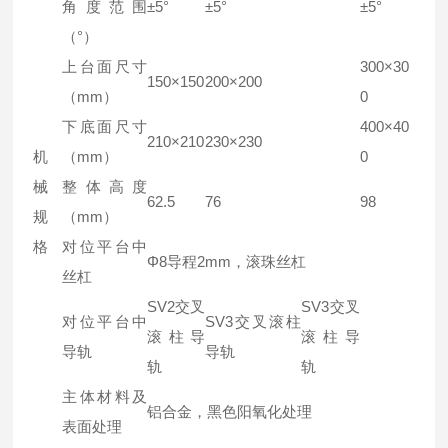
角度范围
±5°
±5°
±5°
（°）
上台面尺寸
300×30
150×150
200×200
（mm）
0
下底面尺寸
400×40
210×210
230×230
机
（mm）
0
械
整体高度
62.5
76
98
规
（mm）
格
对位平台中
Φ8导程2mm，滚珠丝杠
丝杠
SV2交叉
SV3交叉
对位平台中
SV3交叉滚柱
滚柱导
滚柱导
导轨
导轨
轨
轨
主体材料及
铝合金，黑色阳氧化处理
表面处理