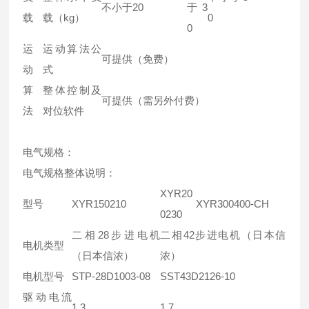
不小于20
于3
载
载（kg）
0
0
运
运动算法公
可提供（免费）
动
式
算
整体控制及
可提供（需另外付费）
法
对位软件
电气规格：
电气规格整体说明：
XYR20
型号
XYR150210
XYR300400-CH
0230
二相28步进电机
二相42步进电机（日本信
电机类型
（日本信浓）
浓）
电机型号
STP-28D1003-08
SST43D2126-10
驱动电流
1.3
1.7