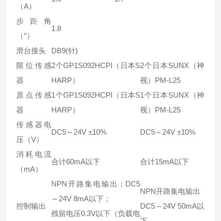
（A）
步距角
1.8
（°）
滑台接头
DB9(针)
限位传感
2个GP1S092HCPI（日本S
2个日本SUNX（神
器
HARP）
视）PM-L25
原点传感
1个GP1S092HCPI（日本S
1个日本SUNX（神
器
HARP）
视）PM-L25
传感器电
DC5～24V ±10%
DC5～24V ±10%
压（V）
消耗电流
合计60mA以下
合计15mA以下
（mA）
NPN开路集电输出；DC5
NPN开路集电输出
～24V 8mA以下；
控制输出
DC5～24V 50mA以
残留电压0.3V以下（负载电
下