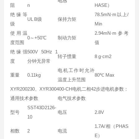
电感
阻
n
HASE）
绝缘等
78.5mN·m以上/
UL B级
保持力矩
级
Min
使用温
2.94mN·m参考
0～+50℃
制动力矩
度范围
值
绝缘强
500V 50Hz 1
转子惯量
8 g·cm2
度
分钟无异常
电机工作时允许
重量
0.11kg
80℃ Max
温度上升范围
XYR200230、XYR300400-CH电机二相42步进电机参数：
通用技术参数
电气技术参数
SST43D2126-
型号
电压
2.8V
10
1.7A/相（PHAS
相数
2
电流
E）