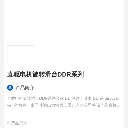
直驱电机旋转滑台DDR系列
产品简介
直驱电机旋转滑台DDR系列又称 DD 马达，其中 DD 是 direct dri
ver 的简称。由于其输出力矩大，因此有些公司将该产品直接称
为力矩伺服。与传统的电机不同，该产品的大力矩使其可以直接
与运动装置连接，从而省去了诸如减速器，齿轮箱，皮带轮等连
产品型号：
接机构，因此才会称其为直驱电机。