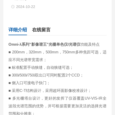
2024-10-22
详细介绍
在线留言
Omni-λ系列“影像谱王"光栅单色仪/光谱仪
功能及特点
■ 200mm，320mm，500mm，750mm多种焦距可选，适
应不同光谱带宽需求；
■ 标准配置手动狭缝，自动狭缝可选；
■ 300i/500i/750i双出口可同时配置2个CCD；
■ 侧入口可接电子快门；
■ 采用C-T结构设计，采用超环面影像校准设计；
■ 多光栅塔台设计，更好的发挥了仪器覆盖UV-VIS-IR全
波段光谱范围的优势，并可根据需要更加灵活的选择光谱
范围和分辨率；