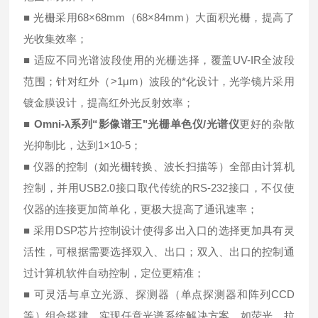
■ 光栅采用68×68mm（68×84mm）大面积光栅，提高了
光收集效率；
■ 适应不同光谱波段使用的光栅选择，覆盖UV-IR全波段
范围；针对红外（>1μm）波段的*化设计，光学镜片采用
镀金膜设计，提高红外光反射效率；
■
Omni-λ系列“影像谱王"光栅单色仪/光谱仪
更好的杂散
光抑制比，达到1×10-5；
■ 仪器的控制（如光栅转换、波长扫描等）全部由计算机
控制，并用USB2.0接口取代传统的RS-232接口，不仅使
仪器的连接更加简单化，更极大提高了通讯速率；
■ 采用DSP芯片控制设计使得多出入口的选择更加具有灵
活性，可根据需要选择双入、出口；双入、出口的控制通
过计算机软件自动控制，定位更精准；
■ 可灵活与卓立光源、探测器（单点探测器和阵列CCD
等）组合搭建，实现任意光谱系统解决方案，如荧光、拉