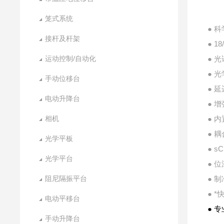
笼式系统
● 
接杆及杆架
● 
运动控制/自动化
● 光
● 光
手动位移台
● 
电动升降台
● 
相机
● 
● 
光学平板
● s
光学平台
● 位
阻尼隔振平台
● 制
● *
电动平移台
● 
手动升降台