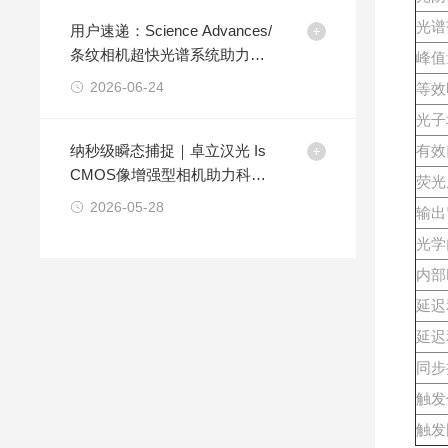
光谱
用户速递：Science Advances/
条纹相机超快光谱系统助力高
峰值
效蓝色钙钛矿发光二极管实现
2026-06-24
等效
创纪录效率
光子
纳秒级瞬态捕捉｜卓立汉光 Is
有效
CMOS像增强型相机助力科研
荧光
成像
2026-05-28
输出
光学
内部
延迟
延迟
同步
触发
触发