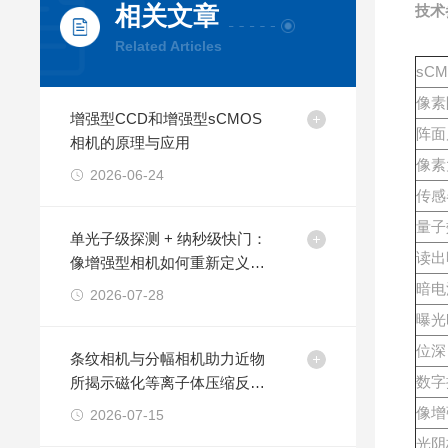
相关文章
技术
Related Articles
sC
像素
增强型CCD和增强型sCMOS
阵面
相机的原理与应用
像素
2026-06-24
传感
量子
单光子级探测 + 纳秒级快门：
读出
像增强型相机如何重新定义微
光成像
暗电
2026-07-28
曝光
位深
条纹相机与分幅相机助力近物
数字
所揭示磁化等离子体压缩反常
退磁机制
像增
2026-07-15
光阴