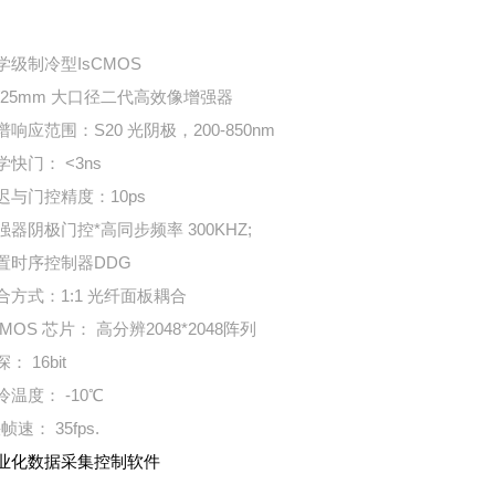
科学级制冷型IsCMOS
18/25mm 大口径二代高效像增强器
谱响应范围：S20 光阴极，200-850nm
学快门： <3ns
延迟与门控精度：10ps
增强器阴极门控*高同步频率 300KHZ;
内置时序控制器DDG
耦合方式：1:1 光纤面板耦合
CMOS 芯片： 高分辨2048*2048阵列
深： 16bit
冷温度： -10℃
快帧速： 35fps.
专业化数据采集控制软件