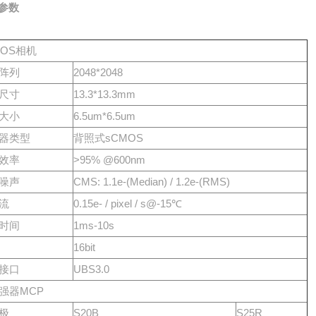
参数
MOS相机
阵列
2048*2048
尺寸
13.3*13.3mm
大小
6.5um*6.5um
器类型
背照式sCMOS
效率
>95% @600nm
噪声
CMS: 1.1e-(Median) / 1.2e-(RMS)
流
0.15e- / pixel / s@-15℃
时间
1ms-10s
16bit
接口
UBS3.0
强器MCP
极
S20B
S25R