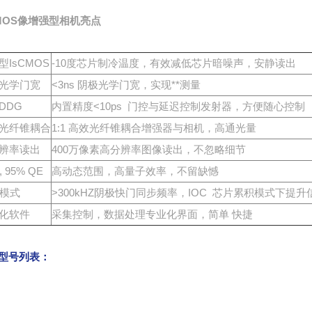
CMOS像增强型相机
亮点
型IsCMOS
-10度芯片制冷温度，有效减低芯片暗噪声，安静读出
光学门宽
<3ns 阴极光学门宽，实现**测量
DDG
内置精度<10ps 门控与延迟控制发射器，方便随心控制
光纤锥耦合
1:1 高效光纤锥耦合增强器与相机，高通光量
辨率读出
400万像素高分辨率图像读出，不忽略细节
t, 95% QE
高动态范围，高量子效率，不留缺憾
 模式
>300kHZ阴极快门同步频率，IOC 芯片累积模式下提升
化软件
采集控制，数据处理专业化界面，简单 快捷
型号列表：