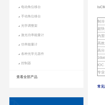
电动角位移台
Is
手动角位移台
制冷
光学调整架
超快
激光功率能量计
内置
高效
功率能量计
高分
各种光学元器件
16bi
控制器
IOC
专业
查看全部产品
常见