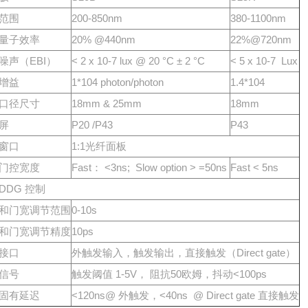
范围
200-850nm
380-1100nm
量子效率
20% @440nm
22%@720nm
噪声（EBI）
< 2 x 10-7 lux @ 20 °C ± 2 °C
< 5 x 10-7 Lux
增益
1*104 photon/photon
1.4*104
口径尺寸
18mm & 25mm
18mm
屏
P20 /P43
P43
窗口
1:1光纤面板
门控宽度
Fast： <3ns; Slow option > =50ns
Fast < 5ns
DDG 控制
和门宽调节范围
0-10s
和门宽调节精度
10ps
接口
外触发输入，触发输出，直接触发（Direct gate）
信号
触发阈值 1-5V， 阻抗50欧姆，抖动<100ps
固有延迟
<120ns@ 外触发，<40ns @ Direct gate 直接触发