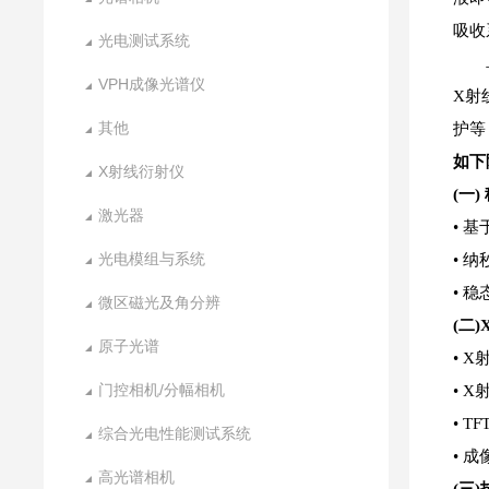
吸收
光电测试系统
VPH成像光谱仪
X射
其他
护等
如下
X射线衍射仪
(一
激光器
• 
光电模组与系统
• 
• 
微区磁光及角分辨
(二
原子光谱
• 
门控相机/分幅相机
• 
• 
综合光电性能测试系统
• 
高光谱相机