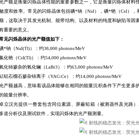
光产额是衡量闪烁晶体性能的重要参数之一，它是衡量闪烁体材料
敏度和效率。常见的闪烁晶体包括碘*钠（NaI），碘*铯（CsI），
额，这取决于其发光机制、能带结构、以及材料的纯度和缺陷等因
有重要的意义。
常见闪烁晶体的光产额值如下：
碘*钠（NaI(Tl)）：约38,000 photons/MeV
氯化铯（CsI(Tl)）：约54,000 photons/MeV
氧化铈掺杂的氧化镧（LaBr3）：约63,000 photons/MeV
钇铝石榴石掺杂铈离子（YAG:Ce）：约14,000 photons/MeV
光产额越高，意味着该晶体能够在相同的能量沉积条件下产生更多
的能量分辨率。
卓立汉光提供一整套包含同位素源、屏蔽铅箱（被测器件及光路）
多道分析仪及测试软件，实现闪烁体的光产额测量。