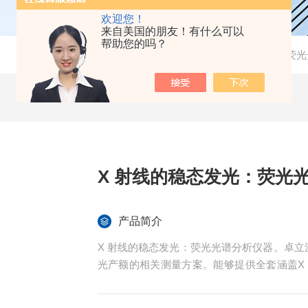
欢迎您！
来自美国的朋友！有什么可以
帮助您的吗？
当前位置：
首页
-
产品中心
-
光谱仪器
-
荧光
X 射线的稳态发光：荧光
产品简介
X 射线的稳态发光：荧光光谱分析仪器。卓
光产额的相关测量方案。能够提供全套涵盖X
（CMOS 成像，单像素成像，TFT 面阵
标《低能射线装置放射防护标准》（GBZ115-2