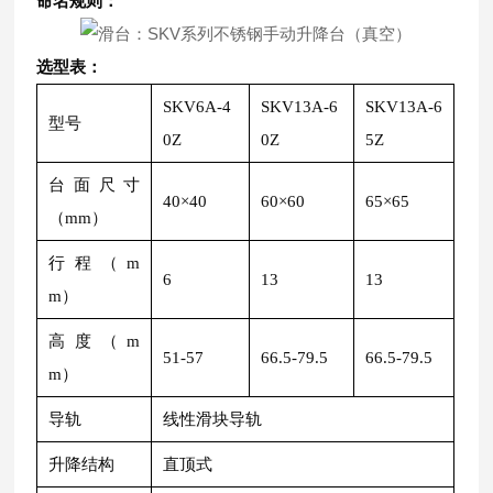
命名规则：
选型表：
SKV6A-4
SKV13A-6
SKV13A-6
型号
0Z
0Z
5Z
台面尺寸
40×40
60×60
65×65
（mm）
行程（m
6
13
13
m）
高度（m
51-57
66.5-79.5
66.5-79.5
m）
导轨
线性滑块导轨
升降结构
直顶式