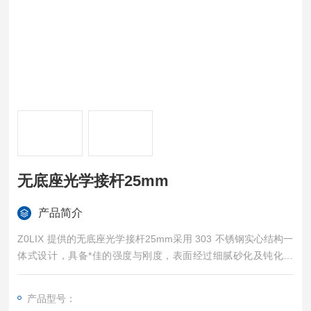
无底座光学接杆25mm
产品简介
Z0LIX 提供的无底座光学接杆25mm采用 303 不锈钢实心结构一
体式设计，具备*佳的强度与刚度，表面经过细腻砂化及钝化处
理，具备*佳的消光效果。其光学接杆常用于光机元件构成系统的
基础支撑部件，是光机械中使用较多的基础产品。
产品型号：