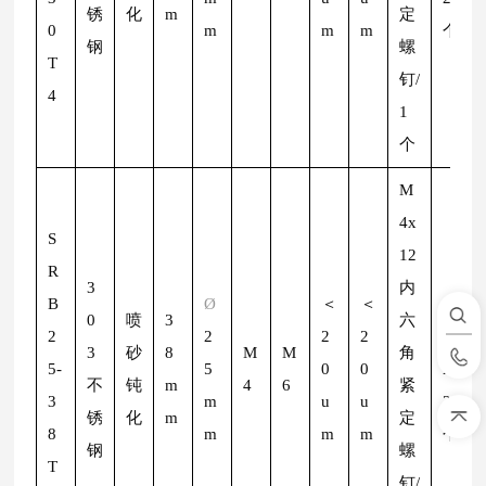
锈
化
m
定
0
m
m
m
个
钢
螺
T
钉/
4
1
个
M
4x
S
12
R
3
内
B
Ø
＜
＜
Ø
2
0
喷
3
六
2
2
2
2
m
3
砂
8
M
M
角
5-
5
0
0
m/
不
钝
m
4
6
紧
3
m
u
u
2
锈
化
m
定
8
m
m
m
个
钢
螺
T
钉/