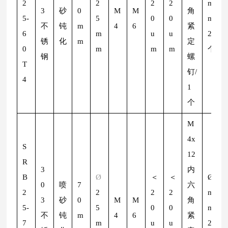
2
2
2
2
m
3
砂
0
M
M
角
5-
5
0
0
m/
不
钝
m
4
6
紧
6
m
u
u
2
锈
化
m
定
0
m
m
m
个
钢
螺
T
钉/
4
1
个
M
4x
S
12
R
3
内
B
Ø
＜
＜
Ø
2
0
喷
7
六
2
2
2
2
m
3
砂
0
M
M
角
5-
5
0
0
m/
不
钝
m
4
6
紧
7
m
u
u
2