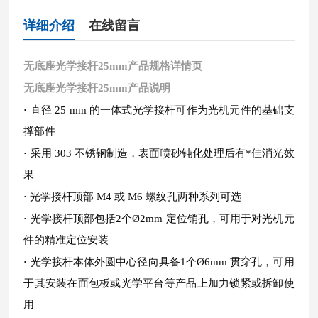
详细介绍
在线留言
无底座光学接杆25mm
产品规格详情页
无底座光学接杆25mm
产品说明
·
直径 25 mm 的一体式光学接杆可作为光机元件的基础支
撑部件
·
采用 303 不锈钢制造，表面喷砂钝化处理后有*佳消光效
果
·
光学接杆顶部 M4 或 M6 螺纹孔两种系列可选
·
光学接杆顶部包括2个Ø2mm 定位销孔，可用于对光机元
件的精准定位安装
·
光学接杆本体外圆中心径向具备1个Ø6mm 贯穿孔，可用
于其安装在面包板或光学平台等产品上加力锁紧或拆卸使
用