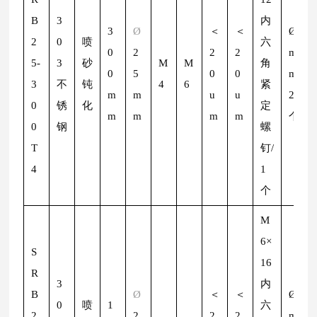
B
3
内
3
Ø
＜
＜
Ø
2
2
0
喷
六
0
2
2
2
m
5-
3
砂
M
M
角
0
5
0
0
m/
3
不
钝
4
6
紧
m
m
u
u
2
0
锈
化
定
m
m
m
m
个
0
钢
螺
T
钉/
4
1
个
M
6×
S
16
R
3
内
B
Ø
＜
＜
Ø
2
0
喷
1
六
2
2
2
2
m