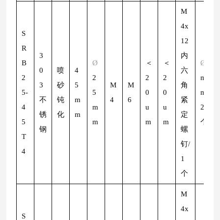
M
4x
S
12
R
3
内
B
Ø
＜
＜
Ø
2
0
喷
4
六
2
2
2
2
m
3
砂
5
M
M
角
5-
5
0
0
m/
不
钝
m
4
6
紧
4
m
u
u
2
锈
化
m
定
5
m
m
m
个
钢
螺
T
钉/
4
1
个
M
4x
S