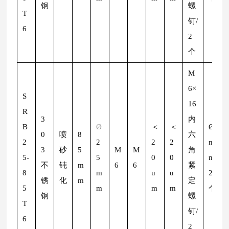
钢
螺
T
钉/
6
2
个
M
6×
S
16
R
3
内
B
Ø
＜
＜
Ø
2
0
喷
8
六
2
2
2
2
m
3
砂
5
M
M
角
5-
5
0
0
m/
不
钝
m
6
6
紧
8
m
u
u
2
锈
化
m
定
5
m
m
m
个
钢
螺
T
钉/
6
2