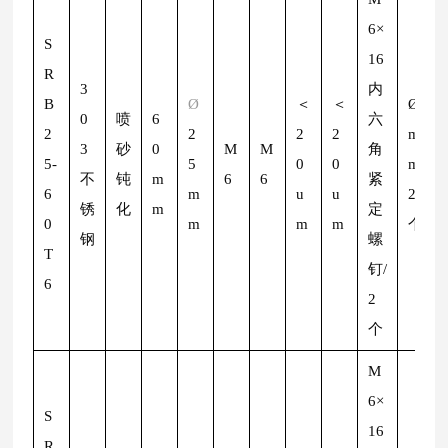
6×
S
16
R
3
内
B
Ø
＜
＜
Ø
2
0
喷
6
六
2
2
2
2
m
3
砂
0
M
M
角
5-
5
0
0
m/
不
钝
m
6
6
紧
6
m
u
u
2
锈
化
m
定
0
m
m
m
个
钢
螺
T
钉/
6
2
个
M
6×
S
16
R