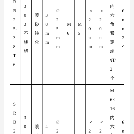
R
3
内
B
Ø
＜
＜
Ø
2
0
喷
3
六
2
2
2
2
m
3
砂
8
M
M
角
5-
5
0
0
m/
不
钝
m
6
6
紧
3
m
u
u
2
锈
化
m
定
8
m
m
m
个
钢
螺
T
钉/
6
2
个
M
6×
S
16
R
3
内
B
Ø
＜
＜
Ø
2
0
喷
4
六
2
2
2
2
m