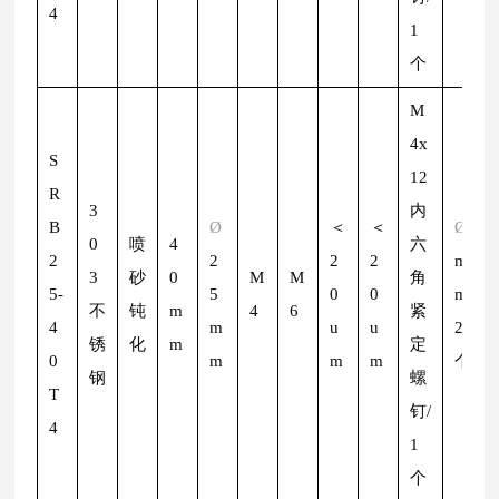
4
1
个
M
4x
S
12
R
3
内
B
Ø
＜
＜
Ø
2
0
喷
4
六
2
2
2
2
m
3
砂
0
M
M
角
5-
5
0
0
m/
不
钝
m
4
6
紧
4
m
u
u
2
锈
化
m
定
0
m
m
m
个
钢
螺
T
钉/
4
1
个