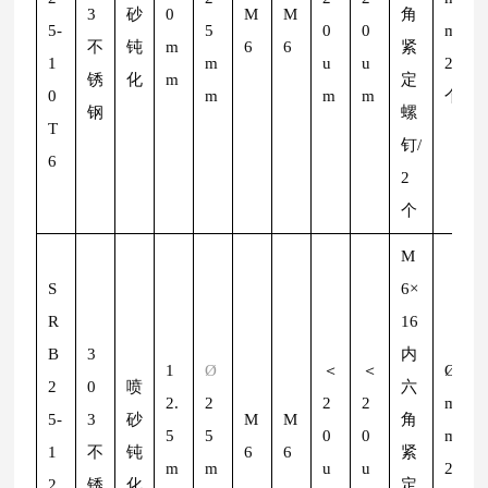
3
砂
0
M
M
角
5-
5
0
0
m/
不
钝
m
6
6
紧
1
m
u
u
2
锈
化
m
定
0
m
m
m
个
钢
螺
T
钉/
6
2
个
M
S
6×
R
16
B
3
内
1
Ø
＜
＜
Ø
2
2
0
喷
六
2.
2
2
2
m
5-
3
砂
M
M
角
5
5
0
0
m/
1
不
钝
6
6
紧
m
m
u
u
2
2.
锈
化
定