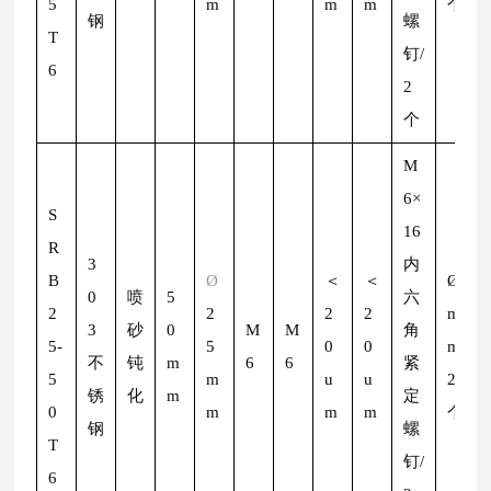
5
m
m
m
个
钢
螺
T
钉/
6
2
个
M
6×
S
16
R
3
内
B
Ø
＜
＜
Ø
2
0
喷
5
六
2
2
2
2
m
3
砂
0
M
M
角
5-
5
0
0
m/
不
钝
m
6
6
紧
5
m
u
u
2
锈
化
m
定
0
m
m
m
个
钢
螺
T
钉/
6