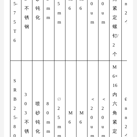
5-
5
0
0
m/
不
钝
m
6
6
紧
7
m
u
u
2
锈
化
m
定
5
m
m
m
个
钢
螺
T
钉/
6
2
个
M
6×
S
16
R
3
内
B
Ø
＜
＜
Ø
2
0
喷
8
六
2
2
2
2
m
3
砂
0
M
M
角
5-
5
0
0
m/
不
钝
m
6
6
紧
8
m
u
u
2
锈
化
m
定
0
m
m
m
个