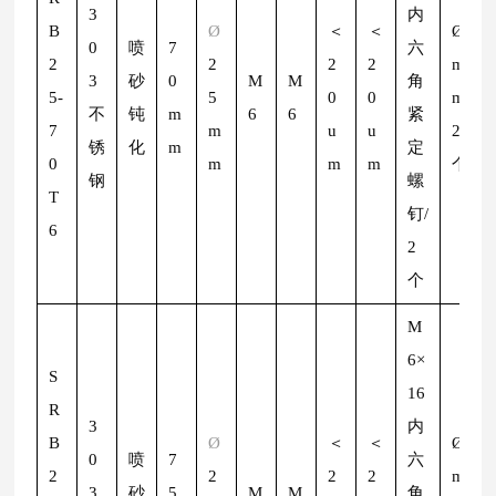
3
内
B
Ø
＜
＜
Ø
2
0
喷
7
六
2
2
2
2
m
3
砂
0
M
M
角
5-
5
0
0
m/
不
钝
m
6
6
紧
7
m
u
u
2
锈
化
m
定
0
m
m
m
个
钢
螺
T
钉/
6
2
个
M
6×
S
16
R
3
内
B
Ø
＜
＜
Ø
2
0
喷
7
六
2
2
2
2
m
3
砂
5
M
M
角