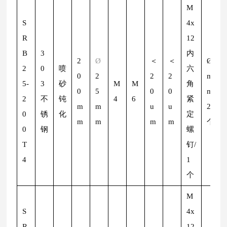
M
S
4x
R
12
B
3
内
2
Ø
＜
＜
Ø
2
2
0
喷
六
0
2
2
2
m
5-
3
砂
M
M
角
0
5
0
0
m/
2
不
钝
4
6
紧
m
m
u
u
2
0
锈
化
定
m
m
m
m
个
0
钢
螺
T
钉/
4
1
个
M
S
4x
R
12