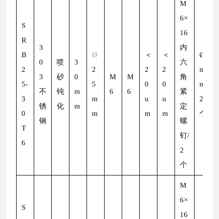
M
6×
S
16
R
3
内
B
Ø
＜
＜
Ø
2
0
喷
3
六
2
2
2
2
m
3
砂
0
M
M
角
5-
5
0
0
m/
不
钝
m
6
6
紧
3
m
u
u
2
锈
化
m
定
0
m
m
m
个
钢
螺
T
钉/
6
2
个
M
6×
S
16