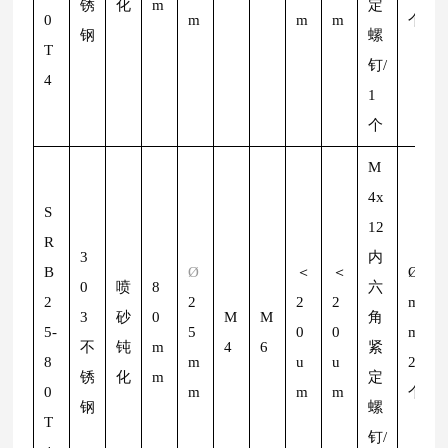
锈
化
m
定
0
m
m
m
个
钢
螺
T
钉/
4
1
个
M
4x
S
12
R
3
内
B
Ø
＜
＜
Ø
2
0
喷
8
六
2
2
2
2
m
3
砂
0
M
M
角
5-
5
0
0
m/
不
钝
m
4
6
紧
8
m
u
u
2
锈
化
m
定
0
m
m
m
个
钢
螺
T
钉/