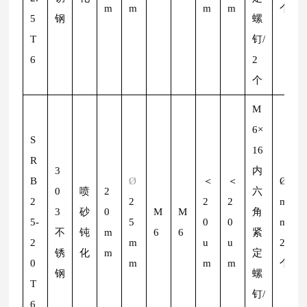
m
m
m
m
个
5
钢
螺
T
钉/
6
2
个
M
6×
S
16
R
3
内
B
Ø
＜
＜
Ø
2
0
喷
2
六
2
2
2
2
m
3
砂
0
M
M
角
5-
5
0
0
m/
不
钝
m
6
6
紧
2
m
u
u
2
锈
化
m
定
0
m
m
m
个
钢
螺
T
钉/
6