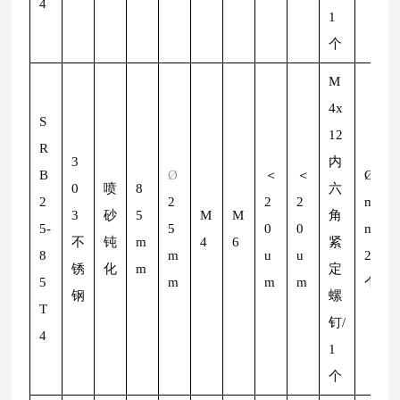
4
1
个
M
4x
S
12
R
3
内
B
Ø
＜
＜
Ø
2
0
喷
8
六
2
2
2
2
m
3
砂
5
M
M
角
5-
5
0
0
m/
不
钝
m
4
6
紧
8
m
u
u
2
锈
化
m
定
5
m
m
m
个
钢
螺
T
钉/
4
1
个