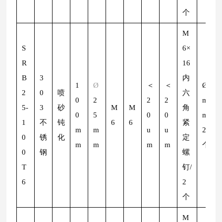
个
M
S
6×
R
16
B
3
内
1
Ø
＜
＜
Ø
2
2
0
喷
六
0
2
2
2
m
5-
3
砂
M
M
角
0
5
0
0
m/
1
不
钝
6
6
紧
m
m
u
u
2
0
锈
化
定
m
m
m
m
个
0
钢
螺
T
钉/
6
2
个
M