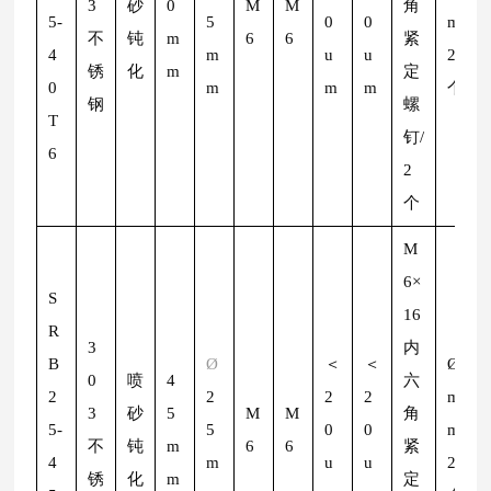
3
砂
0
M
M
角
5-
5
0
0
m/
不
钝
m
6
6
紧
4
m
u
u
2
锈
化
m
定
0
m
m
m
个
钢
螺
T
钉/
6
2
个
M
6×
S
16
R
3
内
B
Ø
＜
＜
Ø
2
0
喷
4
六
2
2
2
2
m
3
砂
5
M
M
角
5-
5
0
0
m/
不
钝
m
6
6
紧
4
m
u
u
2
锈
化
m
定