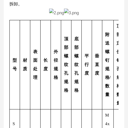
拆卸。
顶
附
部
顶
底
送
定
部
部
表
外
螺
位
螺
螺
平
垂
型
材
面
长
径
钉
销
纹
纹
行
直
号
质
处
度
规
规
孔
孔
孔
度
度
理
格
格/
规
规
规
数
格/
格
格
量
数
量
M
S
4x