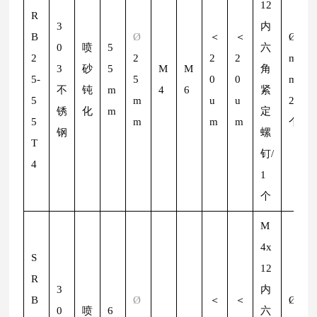
12
R
3
内
B
Ø
＜
＜
Ø
2
0
喷
5
六
2
2
2
2
m
3
砂
5
M
M
角
5-
5
0
0
m/
不
钝
m
4
6
紧
5
m
u
u
2
锈
化
m
定
5
m
m
m
个
钢
螺
T
钉/
4
1
个
M
4x
S
12
R
3
内
B
Ø
＜
＜
Ø
2
0
喷
6
六