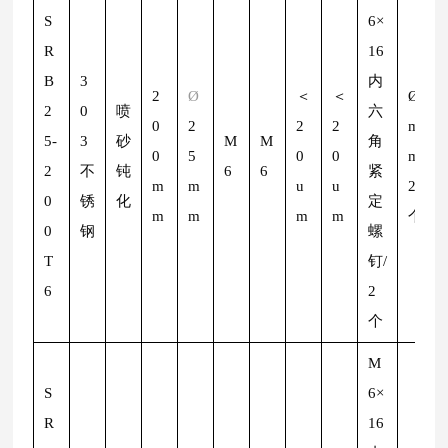
S
6×
R
16
B
3
内
2
Ø
＜
＜
Ø
2
2
0
喷
六
0
2
2
2
m
5-
3
砂
M
M
角
0
5
0
0
m/
2
不
钝
6
6
紧
m
m
u
u
2
0
锈
化
定
m
m
m
m
个
0
钢
螺
T
钉/
6
2
个
M
S
6×
R
16