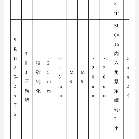
2
个
M
6×
S
16
R
3
内
B
Ø
＜
＜
Ø
2
0
喷
2
六
2
2
2
2
m
3
砂
5
M
M
角
5-
5
0
0
m/
不
钝
m
6
6
紧
2
m
u
u
2
锈
化
m
定
5
m
m
m
个
钢
螺
T
钉/
6
2
个