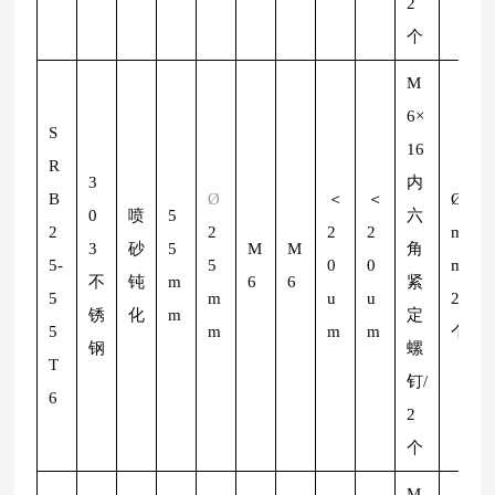
2
个
M
6×
S
16
R
3
内
B
Ø
＜
＜
Ø
2
0
喷
5
六
2
2
2
2
m
3
砂
5
M
M
角
5-
5
0
0
m/
不
钝
m
6
6
紧
5
m
u
u
2
锈
化
m
定
5
m
m
m
个
钢
螺
T
钉/
6
2
个
M