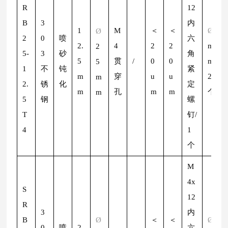
R
12
B
3
内
1
M
＜
＜
Ø
2
Ø
2
0
喷
六
2.
4
2
2
m
2
5-
3
砂
角
5
贯
/
0
0
m/
5
1
不
钝
紧
m
穿
u
u
2
m
2.
锈
化
定
m
孔
m
m
个
m
5
钢
螺
T
钉/
4
1
个
M
4x
S
12
R
3
内
B
Ø
＜
＜
Ø
2
0
喷
2
六