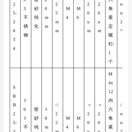
2
2
2
2
m
3
砂
0
M
M
角
5-
5
0
0
m/
不
钝
m
4
6
紧
2
m
u
u
2
锈
化
m
定
0
m
m
m
个
钢
螺
T
钉/
4
1
个
M
4x
S
12
R
3
内
B
Ø
＜
＜
Ø
2
0
喷
3
六
2
2
2
2
m
3
砂
0
M
M
角
5-
5
0
0
m/
不
钝
m
4
6
紧
3
m
u
u
2