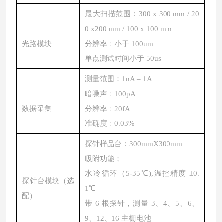
最大扫描范围：300 x 300 mm / 20
0 x200 mm / 100 x 100 mm
光路模块
分辨率：小于 100um
单点测试时间小于 50us
测量范围：1nA – 1A
暗噪声：100pA
数据采集
分辨率：20fA
准确度：0.03%
探针样品台：300mmX300mm
吸附功能；
水冷循环（5-35℃),温控精度 ±0.
探针台模块（选
1℃
配）
带 6 根探针，测量 3、4、5、6、
9、12、16 主栅电池