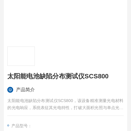
太阳能电池缺陷分布测试仪SCS800
产品简介
太阳能电池缺陷分布测试仪SCS800，该设备精准测量光电材料
的光电响应，系统表征其光电特性，打破大面积光照与单点光谱
测试的不对应性，提升器件诊断精度。它能够可视化、量化光信
号响应的不均匀性，为光电器件的研发、检测与工艺优化提供数
产品型号：
据支撑。