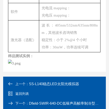
光电流 mapping：
软件
光电压 mapping：
波长：405nm/532nm/635nm/808n
m，其他波长咨询销售
激光器（选配）
稳定性：小于 2%@4 个小时
功率：30mW，功率连续可调
样品测试实例：
SS-L140稳态LED太阳光模拟器
上一个：
返回列表
Dfield-SWIR-640-DC低噪声高帧率制冷型短波红外相机
下一个：