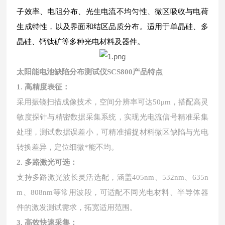
子效率、电阻分布、光生电流不均匀性、微区吸收与电荷
生成特性，以及界面和结区品质分布。适用于单晶硅、多
晶硅、钙钛矿等多种光电材料及器件。
太阳能电池缺陷分布测试仪SCS800
产品特点
1. 高精度表征：
采用振镜扫描成像技术，空间分辨率可达50μm，搭配高灵
敏度探针与精密数据采集系统，实现光电流信号精准采集
处理，测试数据误差小，可精准捕捉材料微区缺陷与光电
转换差异，定位细微*能不均。
2. 多路激光可选：
支持多路激光波长灵活选配，涵盖405nm、532nm、635n
m、808nm等常用波段，可适配不同光电材料、半导体器
件的激发测试需求，拓宽适用范围。
3. 高效快速采集：