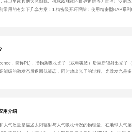
，在卫星或其他天体跟踪、机载或舰载的目标追踪等方面有广泛的应
前常用的有如下几套方案：1.精密级开环跟踪：使用精密型RAP系
125°即4.5角秒。2.高精密开环跟踪：使用高精密型RAK系列电动
秒，但由于轴系结构采用...
？
inescence，简称PL)，指物质吸收光子（或电磁波）后重新辐射
能级的激发态后返回低能态，同时放出光子的过程。光致发光是多种形式
方法，它与材料无接触且不损坏材料。光直接照射到材料上，被材料
形式消耗掉。由于光...
应用介绍
和大气质量是描述太阳辐射与大气吸收情况的物理量。在地球大气层