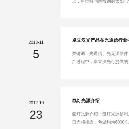
上，单位时间所得到的太阳总
地面上任何地方都不能排除大气
不通过大气的情况为AM0；通
卓立汉光产品在光通信行业
2013-11
5
关键词：光通信、光无源器件
产过程中，卓立汉光可提供的工
键设备核心芯片、光电子器件
输、光接入、光配套设备、光纤
氙灯光源介绍
2012-10
23
氙灯光源介绍：氙灯光源是利
日光相接近，色温约为600