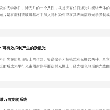
段的光学器件。滤光片的一个共性，就是没有任何滤光片能让天体的
光片是在塑料或玻璃基材中加入特种染料或在其表面蒸镀光学膜制成
吸收）掉其他不希望通过的波段。通过改变滤光片的结构和膜层的光
、偏振或相位状态。滤光片的分类方法一般式按光谱波段、光...
”：可有效抑制产生的杂散光
号距离在照相底板上的仪器。摄谱仪分为棱镜式和光栅式两种。卓立
反射后成为平行光束照射到平面衍射光栅上，经光栅色散后的光线由聚
可有效抑制产生的杂散光。除此之外，卓立汉光的光栅摄谱仪由一整
EMI)进行了优化，有效防止外界干扰影响测量精度...
二维万向旋转系统