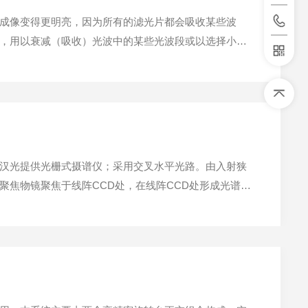
成像变得更明亮，因为所有的滤光片都会吸收某些波
，用以衰减（吸收）光波中的某些光波段或以选择小范
学参数，可以获得各种光谱特性，使滤光片可以控制、
汉光提供光栅式摄谱仪；采用交叉水平光路。由入射狭
焦物镜聚焦于线阵CCD处，在线阵CCD处形成光谱
块铝材精加工而成，有效防止温度形变或是震动所致的