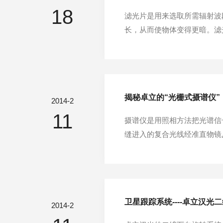
18
滤光片是用来选取所需辐射波
长，从而使物体变得更暗。滤
围波段光波通过，而反射（或
调整和改变光波的透射、反射
揭秘卓立的“光栅式摄谱仪
2014-2
11
摄谱仪是用照相方法把光谱信
缝进入的复合光线经准直物镜
面；内部设置了光线吸收阱，
光谱漂移；卓立针对电磁干扰(
卫星跟踪系统----卓立汉光
2014-2