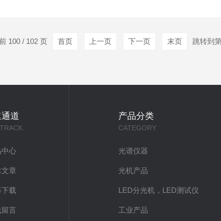
化的影响相对较小。市场现状：LSH-X系列光源是现代科研实验室
以的产品质量和服务争取成为氙灯光源使用者...
100 / 102 页
首页
上一页
下一页
末页
跳转到
速通道
产品分类
 TRACK
CATEGORY
品中心
光谱仪器
术文章
光机产品
料下载
LED分光机，LED测试仪
线留言
工业产品