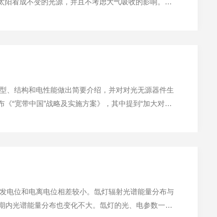
把太阳看成不变的光源，并且不考虑大气吸收的影响。在
概念。可以看出，太阳当顶时海平面处为AM1；外层空间
型、结构和电性能做出简要介绍，并对对光无源器件生
布《“宽带中国”战略及实施方案》，其中提到“加大对关
施，有利于促进相关产业，特别是光通信产业（包括光传
发电位和电离电位相差较小。氙灯辐射光谱能量分布与
命期内光谱能量分布也变化不大。氙灯的光、电参数一致