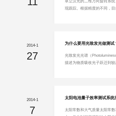
11
卓立汉光的二维万向旋转系统
现跟踪。根据精度的不同，目
率（8细分情况下）为0.00
况下）为0.00125°即4.5角
为什么要用光致发光做测试
2014-1
27
光致发光光谱（Photolum
描述为物质吸收光子跃迁到较高
谱是一种探测材料电子结构的
这些多余的能量可以通过发光的
太阳电池量子效率测试系统
2014-1
7
太阳常数和大气质量太阳常数