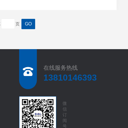
的*仪器之一，倍受科研工作者的高度重视，北京卓立汉光
第
页
在线服务热线
13810146393
微
信
订
阅
号