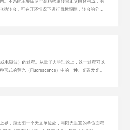
用。本系统主要由两个高精密旋转台正交组合构成，实
列电动转台，可在开环情况下进行目标跟踪，转台的分辨
转台，可在开环情况下进行目标跟踪，转台的分辨率（8细分情
出光子（或电磁波）的过程。从量子力学理论上，这一过程可以
的荧光（Fluorescence）中的一种。光致发光光
吸收并将多余能量传递给材料，这个过程叫做光激发。
上界，距太阳一个天文单位处，与阳光垂直的单位面积