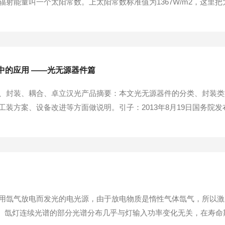
辐射能量叫一个太阳常数。上太阳常数标准值为1367W/m2，这里
吸收对太阳辐射的影响，因此引入大气质量（airmass，AM）的
常接近人类生活现实的太阳高度角41...
中的应用 ——光无源器件篇
、封装、耦合、卓立汉光产品摘要：本文光无源器件的分类、封装类
装方案、设备改进等方面做说明。引子：2013年8月19日国务院发
、操作系统等产品研发及产业化的支持力度。”“宽带中国战略的实
光缆制造及光器件制造等）的快速发展，有...
用氙气放电而发光的电光源，由于放电物质是惰性气体氙气，所以激
0K。氙灯连续光谱的部分光谱分布几乎与灯输入功率变化无关，在寿