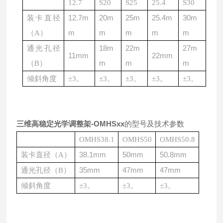
12.7
S20
S25
25.4
S30
12.7m
20m
25m
25.4m
30m
装卡直径
m
m
m
m
m
（
A
）
18m
22m
27m
通光孔径
11mm
22mm
m
m
m
（
B
）
倾斜角度
±3
。
±3
。
±3
。
±3
。
±3
。
三维高稳定光学调整架-OMHSxx
的型号及技术参数
OMHS38.1
OMHS50
OMHS50.8
38.1mm
50mm
50.8mm
装卡直径（
A
）
35mm
47mm
47mm
通光孔径（
B
）
倾斜角度
±3
。
±3
。
±3
。