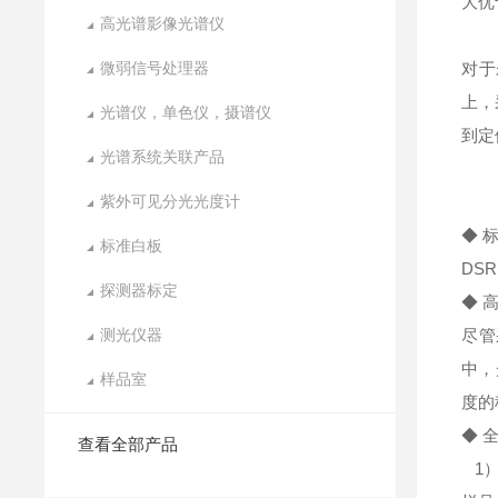
大优
高光谱影像光谱仪
微弱信号处理器
对于
上，
光谱仪，单色仪，摄谱仪
到定
光谱系统关联产品
紫外可见分光光度计
◆ 
标准白板
DS
探测器标定
◆ 
测光仪器
尽管
中，
样品室
度的
◆ 
查看全部产品
1）