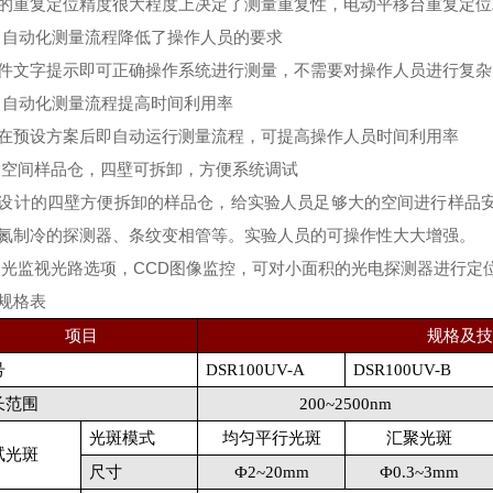
的重复定位精度很大程度上决定了测量重复性，电动平移台重复定位精
自动化测量流程降低了操作人员的要求
件文字提示即可正确操作系统进行测量，不需要对操作人员进行复
自动化测量流程提高时间利用率
在预设方案后即自动运行测量流程，可提高操作人员时间利用率
大空间样品仓，四壁可拆卸，方便系统调试
设计的四壁方便拆卸的样品仓，给实验人员足够大的空间进行样品
氮制冷的探测器、条纹变相管等。实验人员的可操作性大大增强。
激光监视光路选项，CCD图像监控，可对小面积的光电探测器进行定
规格表
项目
规格及
号
DSR100UV-A
DSR100UV-B
长范围
200~2500nm
光斑模式
均匀平行光斑
汇聚光斑
试光斑
尺寸
Ф2~
20mm
Ф0.3~
3mm