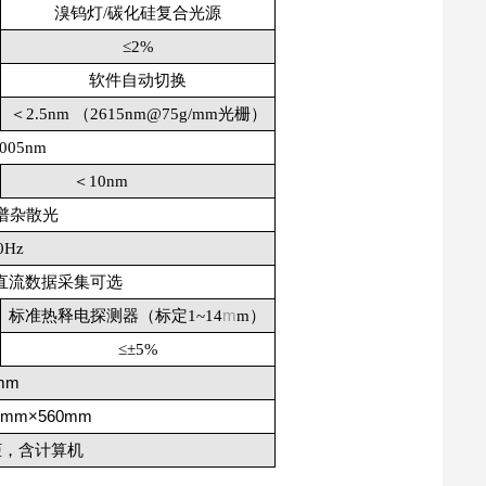
溴钨灯
/
碳化硅复合光源
≤
2%
软件自动切换
＜
2.5nm （2615nm@
75g
/mm
光栅
）
.005nm
＜
10nm
谱杂散光
0Hz
直流数据采集可选
m
标准热释电探测器（标定
1~
14
m
）
≤
±5%
mm
0mm
×
560mm
柜，含计算机