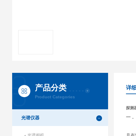
产品分类
详
Product Categories
探测器
一．
光谱仪器
光电
光谱相机
具有