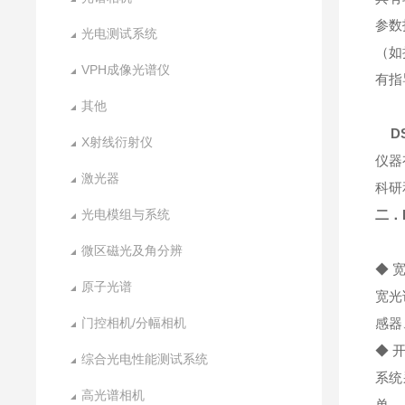
参数
光电测试系统
（如
VPH成像光谱仪
有指
其他
D
X射线衍射仪
仪器
激光器
科研
光电模组与系统
二．
微区磁光及角分辨
◆ 
原子光谱
宽光
门控相机/分幅相机
感器
◆ 
综合光电性能测试系统
系统
高光谱相机
单。