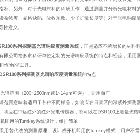
指标。另外，对于光电材料的科研工作，通过测量并分析光电材料
掺杂浓度、晶格缺陷、吸收系数、少子扩散长度等）对于光电响应
导性意义。
SR100系列探测器光谱响应度测量系统
，正是适应不断增长的材料
有限公司给多家科研单位定制的光谱响应系统的特点和经验，采用
和检验的*工具。
DSR100系列探测器光谱响应度测量系统
的特点
宽光谱范围（200~2500nm或1~14μm可选），适用面广
谱范围意味着适用于各种不同样品，如响应在日盲区的深紫外探测
、响应在中远红外的红外光电传感器，都可以在DSR100上测量光谱
开机即用的Turnkey系统设计，维护简单
采用替代法的测量原理，设计成开机即用的turnkey模式，用户