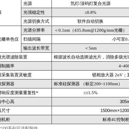
光源
氘灯
/
溴钨灯复合光源
源
光强稳定性
≤
0.8%
光源切换方式
软件自动切换
光谱分辨率
＜
0.1nm
（
435.8nm@
1200g
/mm
光栅）
光栅单色仪
扫描间隔
小可至
0
输出波长带宽
＜
5nm
级光谱滤除装置
根据波长自动选择滤光片，消除多级光
调制频率
4~40
据采集装置灵敏度
锁相放大器
2nV
；
准探测器
标准硅探测器
（标定
200~1100nm
）
谱响应度测量重复性
*
≤
±1.5%
305
路中心高
1500mm
×
120
器尺寸
制机柜
标准
4U
控制
R100系列可选配附件