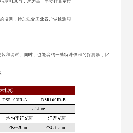
度<10um，远远高于手动样品定位
杂的培训，特别适合工业客户做检测用
安装和调试。同时，也能容纳一些特殊体积的探测器，比
位
技术指标
DSR100IR-A
DSR100IR-B
1~14μm
均匀平行光斑
汇聚光斑
Ф2~
20mm
Ф0.3~
3mm