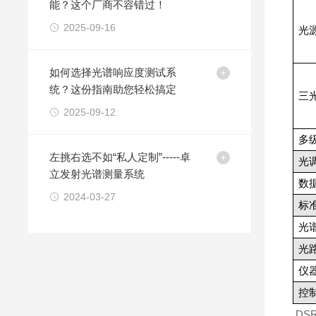
能？这个厂商不容错过！
2025-09-16
光
如何选择光谱响应度测试系
统？这份指南助您轻松搞定
三
2025-09-12
多
左挑右选不如“私人定制”-----卓
光
立发射光谱测量系统
数
2024-03-27
标
光
光
仪
控
DS