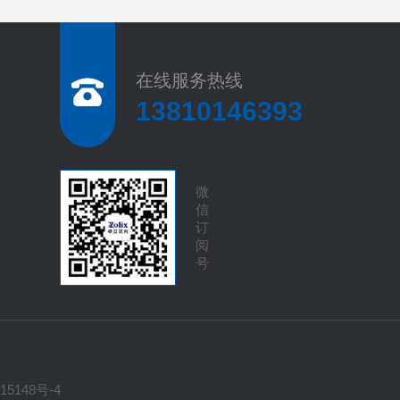
在线服务热线
13810146393
微
信
订
阅
号
15148号-4