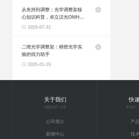
从夹持到调整：光学调整架核
心知识科普，卓立汉光OMHS
调整架灵敏度揭秘
2025-07-31
二维光学调整架：精密光学实
验的得力助手
2025-01-15
关于我们
快
ABOUT US
FAST
公司简介
产
新闻中心
技