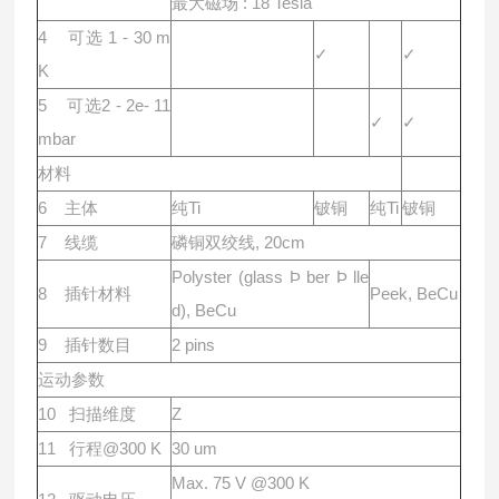
最⼤磁场 : 18 Tesla
4 可选 1 - 30 m
✓
✓
K
5 可选2 - 2e- 11
✓
✓
mbar
材料
6 主体
纯Ti
铍铜
纯Ti
铍铜
7 线缆
磷铜双绞线, 20cm
Polyster (glass Þ ber Þ lle
8 插针材料
Peek, BeCu
d), BeCu
9 插针数⽬
2 pins
运动参数
10 扫描维度
Z
11 ⾏程@300 K
30 um
Max. 75 V @300 K