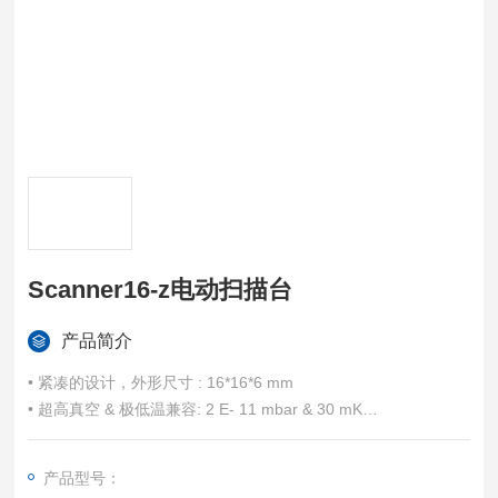
Scanner16-z电动扫描台
产品简介
• 紧凑的设计，外形尺⼨ : 16*16*6 mm
• 超⾼真空 & 极低温兼容: 2 E- 11 mbar & 30 mK
• ⽆磁材料 纯Ti & BeCu组成，兼容 18 Tesla磁场
• ⾼负载 : 100 g
产品型号：
• ⾏程@300 K: 30 um