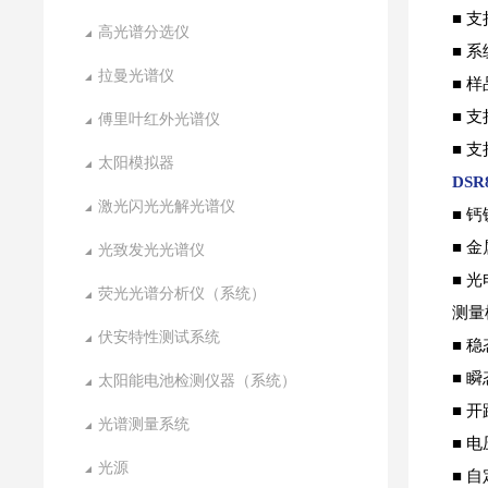
■ 
高光谱分选仪
■ 
拉曼光谱仪
■ 
■ 
傅里叶红外光谱仪
■ 
太阳模拟器
DS
激光闪光光解光谱仪
■ 
■ 
光致发光光谱仪
■ 
荧光光谱分析仪（系统）
测量
伏安特性测试系统
■ 稳态
■ 瞬态
太阳能电池检测仪器（系统）
■ 开路
光谱测量系统
■ 电压
光源
■ 自