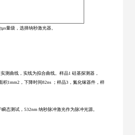
μs量级，选择纳秒激光器。
是实测曲线，实线为拟合曲线。样品1 硅基探测器，
光面积1mm2，下降时间82ns ；样品3，氮化镓器件，样
于瞬态测试，532nm 纳秒脉冲激光作为脉冲光源。