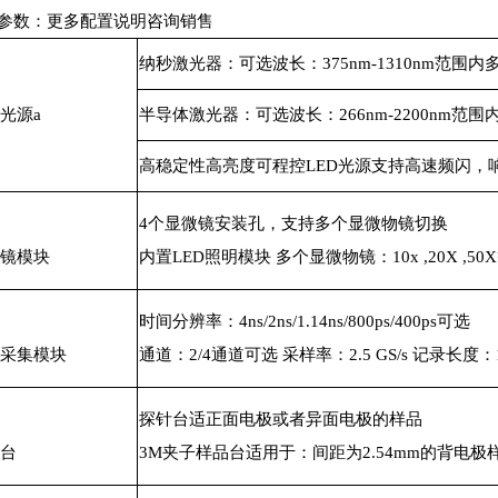
参数：更多配置说明咨询销售
纳秒激光器：可选波长：375nm-1310nm范
光源a
半导体激光器：可选波长：266nm-2200nm
高稳定性高亮度可程控LED光源支持高速频闪，响应时
4个显微镜安装孔，支持多个显微物镜切换
微镜模块
内置LED照明模块 多个显微物镜：10x ,20X ,50
时间分辨率：4ns/2ns/1.14ns/800ps/400ps可选
据采集模块
通道：2/4通道可选 采样率：2.5 GS/s 记录长度
探针台适正面电极或者异面电极的样品
品台
3M夹子样品台适用于：间距为2.54mm的背电