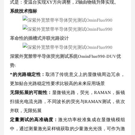
式是：变温台实现XY方向调整，Z轴由物镜升降实现。
系统技术指标
革命性的插槽式并联光路设计
深紫外宽禁带半导体荧光测试系统OminFluo990-DUV
优
势:
*的光路稳定性：
取消了传统意义上的显微镜周边冗余，
更加贴合光路稳定性要求比较高的未来应用场景
无限拓展的可能性：
显微镜光路，荧光，RAMAN，振镜
扫描光电流光路，不同波长的荧光与RAMAN测试，依次
并联，无限拓展
定量测试的高准确度：
激光功率校准集成在显微镜模组
中，通过测量激光采样镜获取的少量激光光强，可作为激