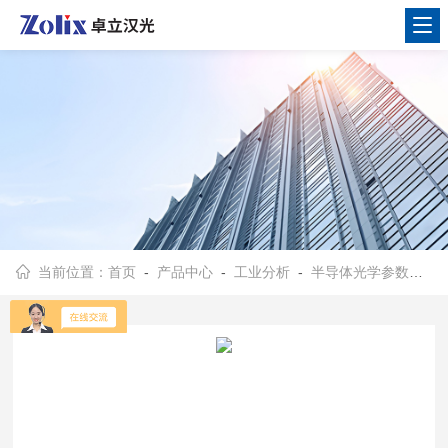
当前位置：
首页
-
产品中心
-
工业分析
-
半导体光学参数检测