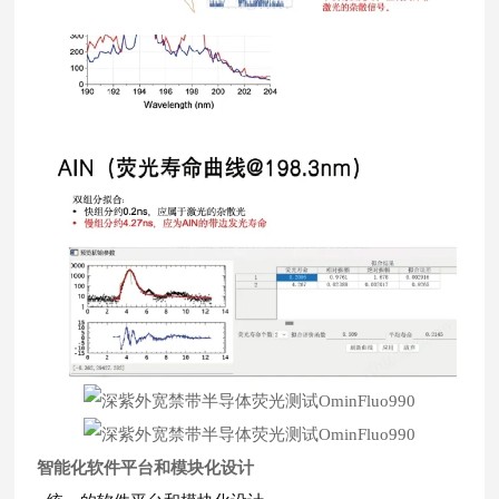
智能化软件平台和模块化设计