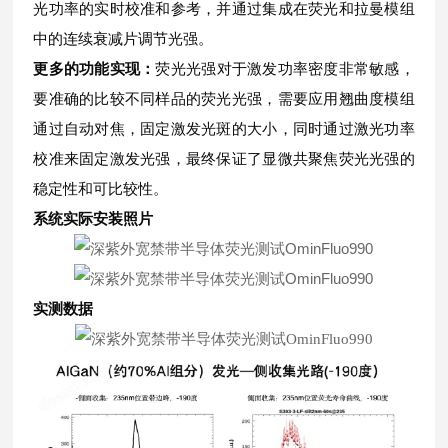
光功率的实时校准和参考，并通过集成在荧光和拉曼模组
中的连续衰减片调节光强。
更多的功能实现：
荧光光强对于激发功率密度非常敏感，
要准确的比较不同样品的荧光光强，需要应用翘曲度模组
通过自动对焦，固定激发光斑的大小，同时通过激光功率
校准来固定激发光强，最终保证了显微共聚焦荧光光强的
稳定性和可比较性。
系统实际安装照片
实测数据