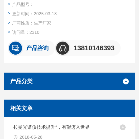
产品型号：
更新时间：2025-03-18
厂商性质：生产厂家
访问量：2310
13810146393
产品咨询
产品分类
相关文章
拉曼光谱仪技术提升*，有望迈入世界
2018-05-28