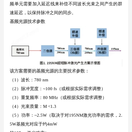
频单元需要加入延迟线来补偿不同波长光束之间产生的群
速延迟，以保持脉冲之间的同步。
基频光源技术参数
该方案需要的基频光源的主要技术参数：
（1）波长：780 nm
（2）脉冲宽度：~100 fs（或根据实际需求调整）
（3）重复频率：80 MHz（或根据实际需求调整）
（4）光束质量：M <1.3
（5）功率：~2.5W（取决于对195NM激光功率的需求，2.
5W基频光对应于约4mW