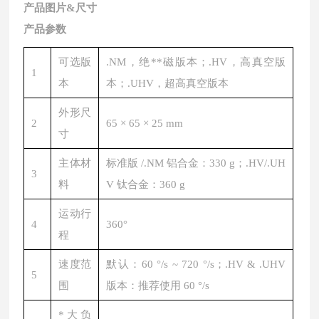
产品图片&尺寸
产品参数
可选版
.NM，绝
**
磁版本；.HV，高真空版
1
本
本；.UHV，超高真空版本
外形尺
2
65 × 65 × 25 mm
寸
主体材
标准版 /.NM 铝合金：330 g；.HV/.UH
3
料
V 钛合金：360 g
运动行
4
360°
程
速度范
默认：60 °/s ~ 720 °/s；.HV & .UHV
5
围
版本：推荐使用 60 °/s
*大负