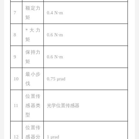
额定力
7
0.4 N·m
矩
*大力
8
0.6 N·m
矩
保持力
9
0.6 N·m
矩
最小步
10
0.75 μrad
伐
位置传
11
感器类
光学位置传感器
型
位置传
12
感器分
1 μrad