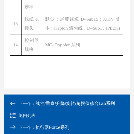
辨率
线缆 &
默认：屏蔽线缆 D–Sub15；.UHV 版
13
接头
本：Kapton 漆包线，D–Sub15 (PEEK)
控制器
14
MC–Doppler 系列
规格
线性/垂直/升降/旋转/角摆位移台Lab系列
上一个：
返回列表
执行器Force系列
下一个：