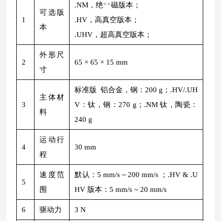
.NM，绝
**
磁版本；
可选版
1
.HV，高真空版本；
本
.UHV，超高真空版本；
外形尺
2
65 × 65 × 15 mm
寸
标准版 铝合金，钢：200 g；.HV/.UH
主体材
3
V：钛，钢：270 g；.NM 钛，陶瓷：
料
240 g
运动行
4
30 mm
程
速度范
默认：5 mm/s ~ 200 mm/s ；.HV & .U
5
围
HV 版本：5 mm/s ~ 20 mm/s
6
驱动力
3 N