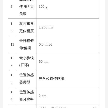
9
使用*大
100 g
负载
1
双向重复
± 250 nm
0
定位精度
全行程俯
11
0.3 mrad
仰/偏摆
1
最小步伐
50 nm
2
(开环)
1
位置传感
光学位置传感器
3
器类型
1
位置传感
2 nm
4
器分辨率