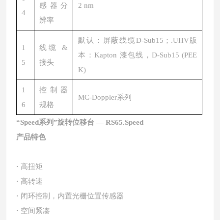
感器分
2 nm
4
辨率
默认：屏蔽线缆D-Sub15；.UHV版
1
线缆 &
本：Kapton 漆包线，D-Sub15 (PEE
5
接头
K)
1
控制器
MC-Doppler系列
6
规格
“Speed系列”旋转位移台 — RS65.Speed
产品特色
·
高扭矩
·
高转速
·
闭环控制，内置光栅位置传感器
·
空间紧凑