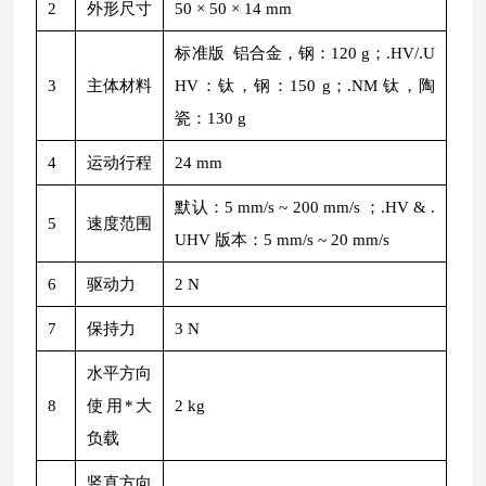
2
外形尺寸
50 × 50 × 14 mm
标准版 铝合金，钢：120 g；.HV/.U
3
主体材料
HV：钛，钢：150 g；.NM 钛，陶
瓷：130 g
4
运动行程
24 mm
默认：5 mm/s ~ 200 mm/s ；.HV & .
5
速度范围
UHV 版本：5 mm/s ~ 20 mm/s
6
驱动力
2 N
7
保持力
3 N
水平方向
8
使用*大
2 kg
负载
竖直方向