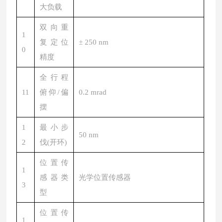
大负载
双向重
1
复定位
± 250 nm
0
精度
全行程
11
俯仰/偏
0.2 mrad
摆
1
最小步
50 nm
2
伐(开环)
位置传
1
感器类
光学位置传感器
3
型
位置传
1