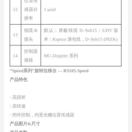
位置传
12
感器分
1 μrad
辨率
线缆 &
默认：屏蔽线缆 D–Sub15；.UHV 版
13
接头
本：Kapton 漆包线，D–Sub15 (PEEK)
控制器
14
MC–Doppler 系列
规格
“Speed系列”旋转位移台 — RS105.Speed
产品特色
·
高扭矩
·
高转速
·
闭环控制，内置光栅位置传感器
产品图片&尺寸