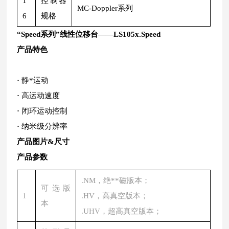
1
控制器
MC-Doppler系列
6
规格
“Speed系列”线性位移台——LS105x.Speed
产品特色
·
静*运动
·
高运动速度
·
闭环运动控制
·
纳米级分辨率
产品图片&尺寸
产品参数
.NM，绝
**
磁版本；
可选版
1
.HV，高真空版本；
本
.UHV，超高真空版本；