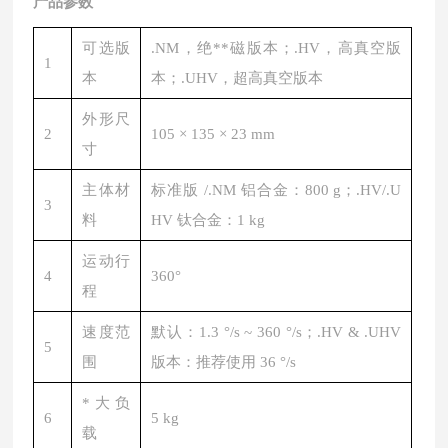
产品参数
可选版
.NM，绝
**
磁版本；.HV，高真空版
1
本
本；.UHV，超高真空版本
外形尺
2
105 × 135 × 23 mm
寸
主体材
标准版 /.NM 铝合金：800 g；.HV/.U
3
料
HV 钛合金：1 kg
运动行
4
360°
程
速度范
默认：1.3 °/s ~ 360 °/s；.HV & .UHV
5
围
版本：推荐使用 36 °/s
*大负
6
5 kg
载