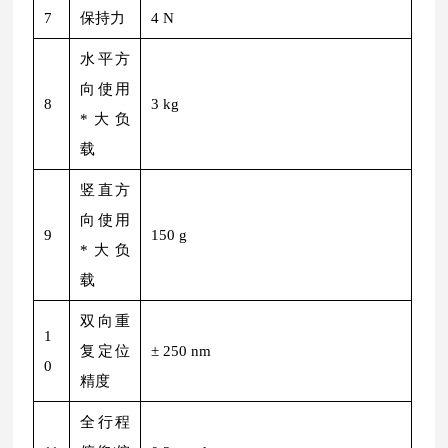
7
保持力
4 N
水平方
向使用
8
3 kg
*大负
载
竖直方
向使用
9
150 g
*大负
载
双向重
1
复定位
± 250 nm
0
精度
全行程