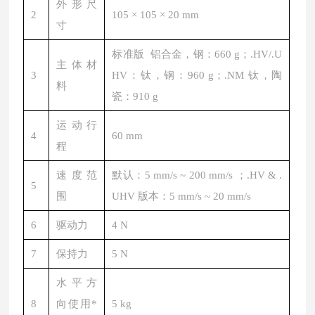
外形尺
2
105 × 105 × 20 mm
寸
标准版 铝合金，钢：660 g；.HV/.U
主体材
3
HV：钛，钢：960 g；.NM 钛，陶
料
瓷：910 g
运动行
4
60 mm
程
速度范
默认：5 mm/s ~ 200 mm/s ；.HV & .
5
围
UHV 版本：5 mm/s ~ 20 mm/s
6
驱动力
4 N
7
保持力
5 N
水平方
8
向使用*
5 kg