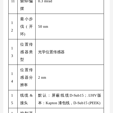
11
俯仰/偏
0.3 mrad
摆
最小步
1
伐(开
50 nm
2
环)
位置传
1
感器类
光学位置传感器
3
型
位置传
1
感器分
2 nm
4
辨率
1
线缆 &
默认：屏蔽线缆D-Sub15；.UHV版
5
接头
本：Kapton 漆包线，D-Sub15 (PEEK)