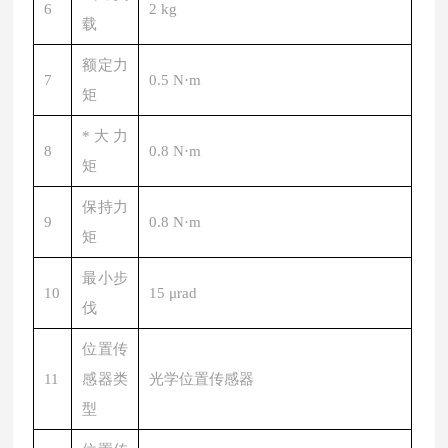
6
2 kg
载
额定力
7
0.5 N·m
矩
*大力
8
0.8 N·m
矩
保持力
9
0.8 N·m
矩
最小步
10
15 μrad
伐
位置传
11
感器类
光学位置传感器
型