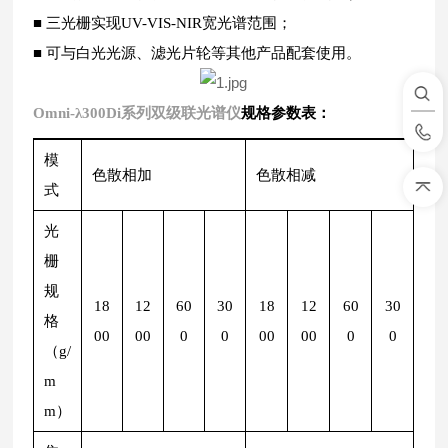
■ 三光栅实现UV-VIS-NIR宽光谱范围；
■ 可与白光光源、滤光片轮等其他产品配套使用。
Omni-λ300Di系列双级联光谱仪
规格参数表：
模
色散相加
色散相减
式
光
栅
规
18
12
60
30
18
12
60
30
格
00
00
0
0
00
00
0
0
（g/
m
m）