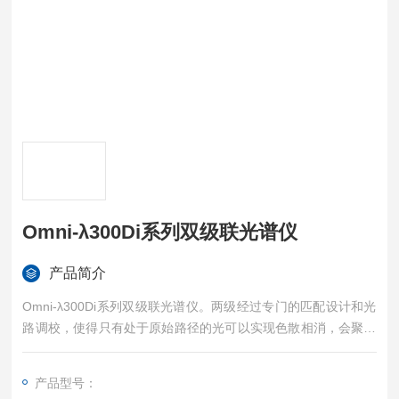
Omni-λ300Di系列双级联光谱仪
产品简介
Omni-λ300Di系列双级联光谱仪。两级经过专门的匹配设计和光
路调校，使得只有处于原始路径的光可以实现色散相消，会聚在
出射狭缝处输出，有效降低杂散光。使用Omni- λ300D 双单色
仪，能够获得更为纯净的单色光，从而满足微弱信号测试需求，
产品型号：
如拉曼光谱、光电探测器光谱响应度标定等。