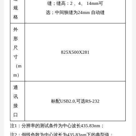
缝；缝高：2 、4、 14mm可
规
选；中间狭缝为24mm 自动缝
格
外
形
尺
825X500X281
寸
（m
m）
通
讯
标配USB2.0,可选RS-232
接
口
注1：分辨率的测试条件为中心波长435.83nm；
注2：倒线色散为中心波长为435.83nm下的典型值；