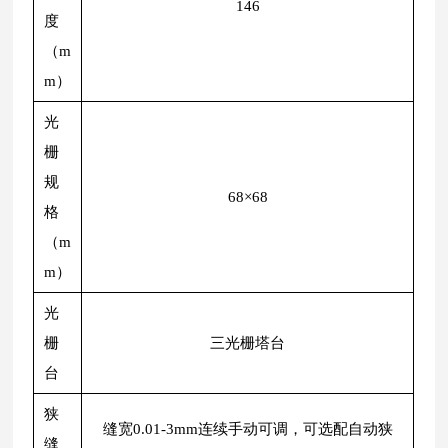
146
度
（m
m）
光
栅
规
68×68
格
（m
m）
光
栅
三光栅塔台
台
狭
缝宽0.01-3mm连续手动可调，可选配自动狭
缝