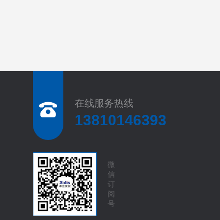
在线服务热线
13810146393
微
信
订
阅
号