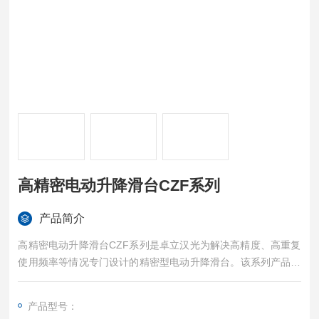
高精密电动升降滑台CZF系列
产品简介
高精密电动升降滑台CZF系列是卓立汉光为解决高精度、高重复
使用频率等情况专门设计的精密型电动升降滑台。该系列产品主
体材料采用硬质铝合金，表面黑色阳极氧化处理，耐磨性好、外
型美观。采用线性滑块（或交叉滚柱）导轨，强度高、负载能力
产品型号：
强、耐用性好，配合卓立汉光*的导轨面精密加工技术，使该系列